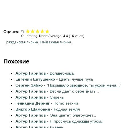
Оценка:
Your rating:
None
Average:
4.4
(
16
votes)
Гражданская лирика
Пейзажная лирика
Похожие
Артур Гарипов
- Волшебница
Евгений Евтушенко
- Цветы лучше пуль
Сергей Зябко
- "Покрывало звёздное, ты укрой меня..."
Артур Гарипов
- Весна даёт о себе знать...
Артур Гарипов
- Сирень
Геннадий Деринг
- Homo ветхий
Виктор Шамонин
- Родная земля
Артур Гарипов
- Она цветёт, благоухает...
Артур Гарипов
- Я проснусь однажды утром...
Артур Гарипов
- Ливень