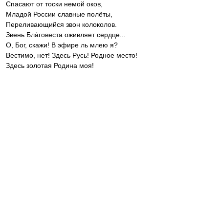
Спасают от тоски немой оков,
Младой России славные полёты,
Переливающийся звон колоколов.
Звень Бла́говеста оживляет сердце...
О, Бог, скажи! В эфире ль млею я?
Вестимо, нет! Здесь Русь! Родное место!
Здесь золотая Родина моя!