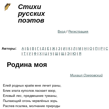
Jump to navigation
Стихи
русских
поэтов
Вход
/
Регистрация
Авторы:
А
|
Б
|
В
|
Г
|
Д
|
Е
|
Ж
|
З
|
И
|
К
|
Л
|
М
|
Н
|
О
|
П
|
Р
|
С
|
Т
|
У
|
Ф
|
Х
|
Ц
|
Ч
|
Ш
|
Щ
|
Э
|
Ю
|
Я
Родина моя
Михаил Озеровский
Елей родных краёв мне лечит раны,
Блик злата куполов ласкает взор,
Еловый лес, предвешние туманы,
Пылающий огонь червлёных зорь.
Распев псалма, молчание природы