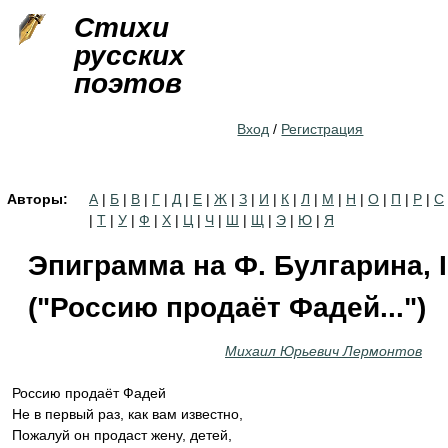
Jump to navigation
Стихи
русских
поэтов
Вход
/
Регистрация
Авторы:
А
|
Б
|
В
|
Г
|
Д
|
Е
|
Ж
|
З
|
И
|
К
|
Л
|
М
|
Н
|
О
|
П
|
Р
|
С
|
Т
|
У
|
Ф
|
Х
|
Ц
|
Ч
|
Ш
|
Щ
|
Э
|
Ю
|
Я
Эпиграмма на Ф. Булгарина, I
("Россию продаёт Фадей...")
Михаил Юрьевич Лермонтов
Россию продаёт Фадей
Не в первый раз, как вам известно,
Пожалуй он продаст жену, детей,