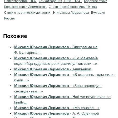
Стихотворения, 1837
Стихотворения, 1828 – 1841
Короткие стихи
Короткие стихи Лермонтова
Cтихи первой половины 19 века
Стихи о поэтических деятелях
Эпиграммы Лермонтова
Булгарин
Россия
Похожие
Михаил Юрьевич Лермонтов
- Эпиграмма на
Ф. Булгарина, II
Михаил Юрьевич Лермонтов
- «Се Маккавей-
водопийца кудрявые речи раскинул как сети…»
Михаил Юрьевич Лермонтов
- Алябьевой
Михаил Юрьевич Лермонтов
- «В старинны годы жили-
были…»
Михаил Юрьевич Лермонтов
- «Зови надежду –
сновиденьем…»
Михаил Юрьевич Лермонтов
- Had we never loved so
kindly…
Михаил Юрьевич Лермонтов
- «Ma cousine…»
Михаил Юрьевич Лермонтов
- А. А. Олениной