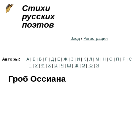
Jump to navigation
Стихи
русских
поэтов
Вход
/
Регистрация
Авторы:
А
|
Б
|
В
|
Г
|
Д
|
Е
|
Ж
|
З
|
И
|
К
|
Л
|
М
|
Н
|
О
|
П
|
Р
|
С
|
Т
|
У
|
Ф
|
Х
|
Ц
|
Ч
|
Ш
|
Щ
|
Э
|
Ю
|
Я
Гроб Оссиана