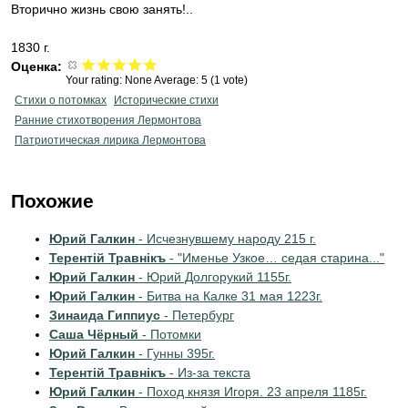
Вторично жизнь свою занять!..
1830 г.
Оценка:
Your rating:
None
Average:
5
(
1
vote)
Стихи о потомках
Исторические стихи
Ранние стихотворения Лермонтова
Патриотическая лирика Лермонтова
Похожие
Юрий Галкин
- Исчезнувшему народу 215 г.
Терентiй Травнiкъ
- "Именье Узкое… седая старина..."
Юрий Галкин
- Юрий Долгорукий 1155г.
Юрий Галкин
- Битва на Калке 31 мая 1223г.
Зинаида Гиппиус
- Петербург
Саша Чёрный
- Потомки
Юрий Галкин
- Гунны 395г.
Терентiй Травнiкъ
- Из-за текста
Юрий Галкин
- Поход князя Игоря. 23 апреля 1185г.