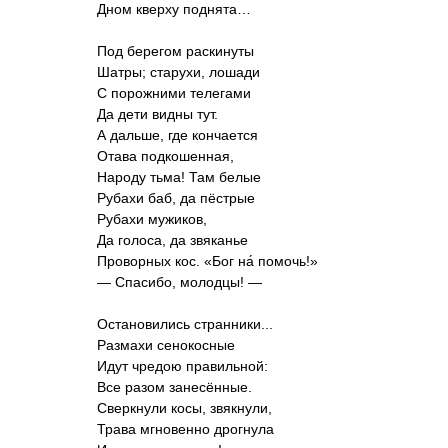
Дном кверху поднята…
Под берегом раскинуты
Шатры; старухи, лошади
С порожними телегами
Да дети видны тут.
А дальше, где кончается
Отава подкошенная,
Народу тьма! Там белые
Рубахи баб, да пёстрые
Рубахи мужиков,
Да голоса, да звяканье
Проворных кос. «Бог на́ помочь!»
— Спасибо, молодцы! —
Остановились странники...
Размахи сенокосные
Идут чредою правильной:
Все разом занесённые.
Сверкнули косы, звякнули,
Трава мгновенно дрогнула