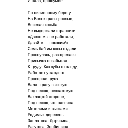
И пала, прошумев!
По низменному берегу
На Волге травы рослые,
Веселая косьба.
Не выдержали странники:
«Давно мы не работали,
Давайте — покосим!»
Семь баб им косы отдали.
Проснулась, разгорелася
Привычка позабытая
К труду! Как зубы с голоду,
Работает у каждого
Проворная рука.
Валят траву высокую,
Под песню, незнакомую
Вахлацкой стороне;
Под песню, что навеяна
Метелями и вьюгами
Родимых деревень:
Заплатова, Дырявина,
Разутова, Знобишина,