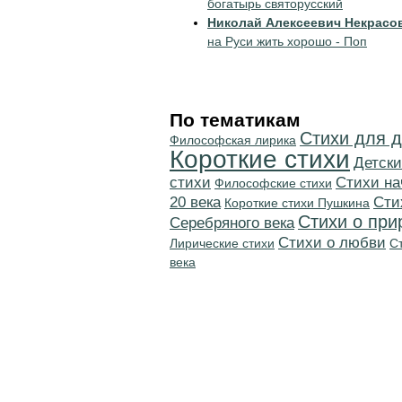
богатырь святорусский
Николай Алексеевич Некрасо
на Руси жить хорошо - Поп
По тематикам
Стихи для д
Философская лирика
Короткие стихи
Детски
стихи
Cтихи на
Философские стихи
20 века
Cти
Короткие стихи Пушкина
Стихи о при
Серебряного века
Стихи о любви
Лирические стихи
С
века