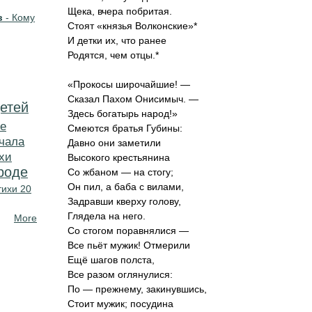
Щека, вчера побритая.
в
- Кому
Стоят «князья Волконские»
*
И детки их, что ранее
Родятся, чем отцы.
*
«Прокосы широчайшие! —
Сказал Пахом Онисимыч. —
етей
Здесь богатырь народ!»
е
Смеются братья Губины:
чала
Давно они заметили
хи
Высокого крестьянина
роде
Со жбаном — на стогу;
Он пил, а баба с вилами,
тихи 20
Задравши кверху голову,
Глядела на него.
More
Со стогом поравнялися —
Все пьёт мужик! Отмерили
Ещё шагов полста,
Все разом оглянулися:
По — прежнему, закинувшись,
Стоит мужик; посудина