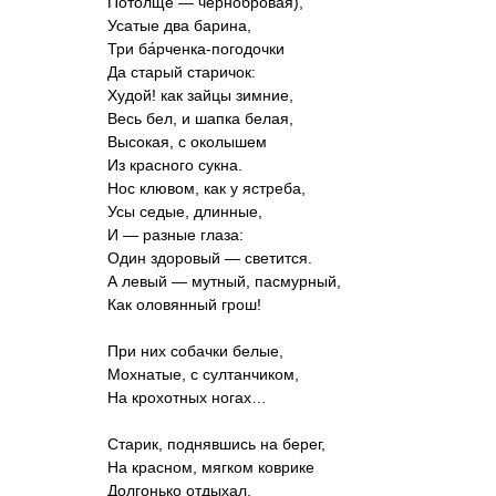
Потолще — чернобровая),
Усатые два барина,
Три ба́рченка-погодочки
Да старый старичок:
Худой! как зайцы зимние,
Весь бел, и шапка белая,
Высокая, с околышем
Из красного сукна.
Нос клювом, как у ястреба,
Усы седые, длинные,
И — разные глаза:
Один здоровый — светится.
А левый — мутный, пасмурный,
Как оловянный грош!
При них собачки белые,
Мохнатые, с султанчиком,
На крохотных ногах…
Старик, поднявшись на берег,
На красном, мягком коврике
Долгонько отдыхал,