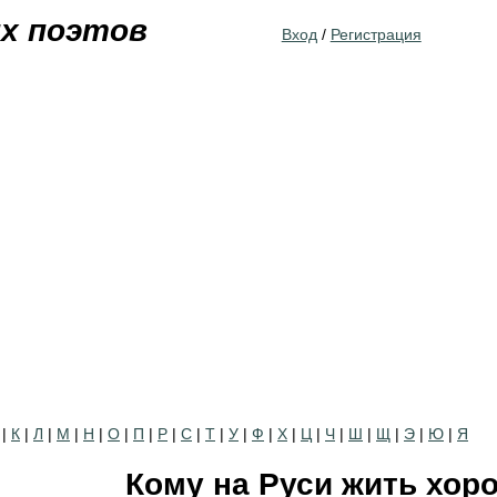
Jump to navigation
их поэтов
Вход
/
Регистрация
|
К
|
Л
|
М
|
Н
|
О
|
П
|
Р
|
С
|
Т
|
У
|
Ф
|
Х
|
Ц
|
Ч
|
Ш
|
Щ
|
Э
|
Ю
|
Я
Кому на Руси жить хоро