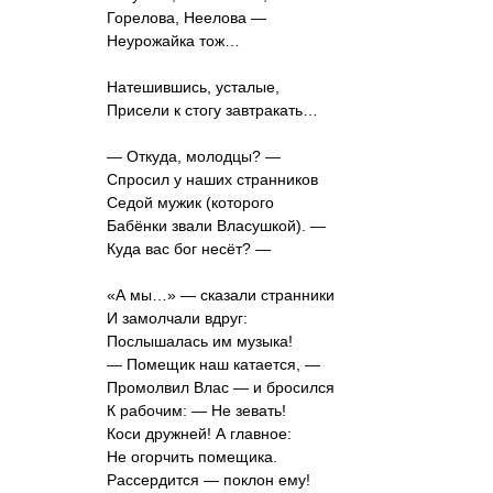
Горелова, Неелова —
Неурожайка тож…
Натешившись, усталые,
Присели к стогу завтракать…
— Откуда, молодцы? —
Спросил у наших странников
Седой мужик (которого
Бабёнки звали Власушкой). —
Куда вас бог несёт? —
«А мы…» — сказали странники
И замолчали вдруг:
Послышалась им музыка!
— Помещик наш катается, —
Промолвил Влас — и бросился
К рабочим: — Не зевать!
Коси дружней! А главное:
Не огорчить помещика.
Рассердится — поклон ему!