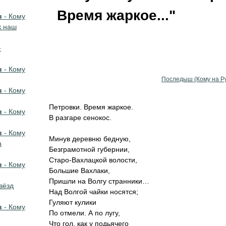
Время жаркое..."
в
- Кому
к наш
-
в
- Кому
Последыш (Кому на Ру
в
- Кому
Петровки. Время жаркое.
в
- Кому
В разгаре сенокос.
в
- Кому
Минув деревню бедную,
а
Безграмотной губернии,
Старо-Вахлацкой волости,
в
- Кому
Большие Вахлаки,
Пришли на Волгу странники…
вёзд
Над Волгой чайки носятся;
Гуляют кулики
в
- Кому
По отмели. А по лугу,
Что гол, как у подьячего