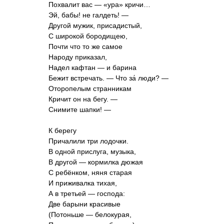
Похвалит вас — «ура» кричи…
Эй, бабы! не галдеть! —
Другой мужик, присадистый,
С широкой бородищею,
Почти что то же самое
Народу приказал,
Надел кафтан — и барина
Бежит встречать. — Что за́ люди? —
Оторопелым странникам
Кричит он на бегу. —
Снимите шапки! —
К берегу
Причалили три лодочки.
В одной прислуга, музыка,
В другой — кормилка дюжая
С ребёнком, няня старая
И приживалка тихая,
А в третьей — господа:
Две барыни красивые
(Потоньше — белокурая,