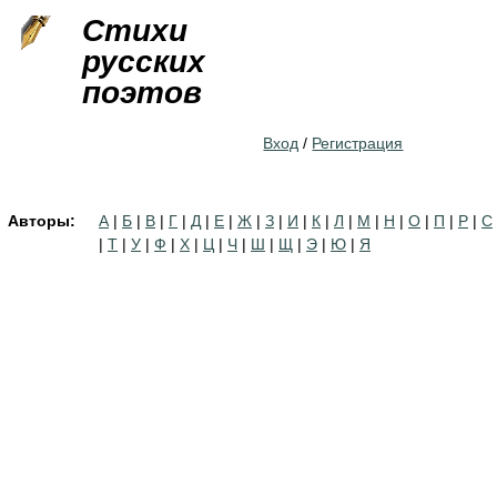
Jump to navigation
Стихи
русских
поэтов
Вход
/
Регистрация
Авторы:
А
|
Б
|
В
|
Г
|
Д
|
Е
|
Ж
|
З
|
И
|
К
|
Л
|
М
|
Н
|
О
|
П
|
Р
|
С
|
Т
|
У
|
Ф
|
Х
|
Ц
|
Ч
|
Ш
|
Щ
|
Э
|
Ю
|
Я