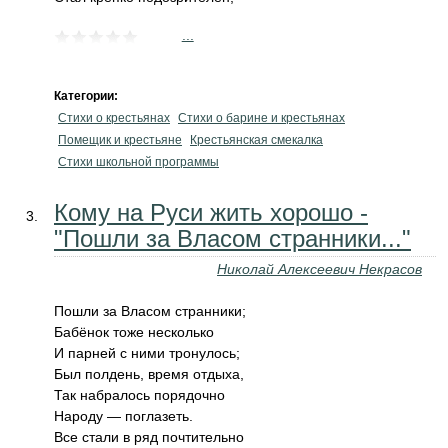
...
Категории:
Стихи о крестьянах
Стихи о барине и крестьянах
Помещик и крестьяне
Крестьянская смекалка
Стихи школьной программы
Кому на Руси жить хорошо -
"Пошли за Власом странники..."
Николай Алексеевич Некрасов
Пошли за Власом странники;
Бабёнок тоже несколько
И парней с ними тронулось;
Был полдень, время отдыха,
Так набралось порядочно
Народу — поглазеть.
Все стали в ряд почтительно