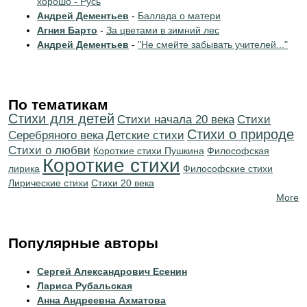
хорошо - Русь
Андрей Дементьев
-
Баллада о матери
Агния Барто
-
За цветами в зимний лес
Андрей Дементьев
-
"Не смейте забывать учителей..."
По тематикам
Стихи для детей
Cтихи начала 20 века
Cтихи
Стихи о природе
Серебряного века
Детские стихи
Стихи о любви
Короткие стихи Пушкина
Философская
Короткие стихи
лирика
Философские стихи
Лирические стихи
Стихи 20 века
More
Популярные авторы
Сергей Александрович Есенин
Лариса Рубальская
Анна Андреевна Ахматова