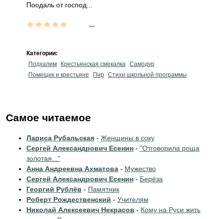
Поодаль от господ...
...
Категории:
Подхалим
Крестьянская смекалка
Самодур
Помещик и крестьяне
Пир
Стихи школьной программы
Самое читаемое
Лариса Рубальская
-
Женщины в соку
Сергей Александрович Есенин
-
"Отговорила роща
золотая..."
Анна Андреевна Ахматова
-
Мужество
Сергей Александрович Есенин
-
Берёза
Георгий Рублёв
-
Памятник
Роберт Рождественский
-
Учителям
Николай Алексеевич Некрасов
-
Кому на Руси жить