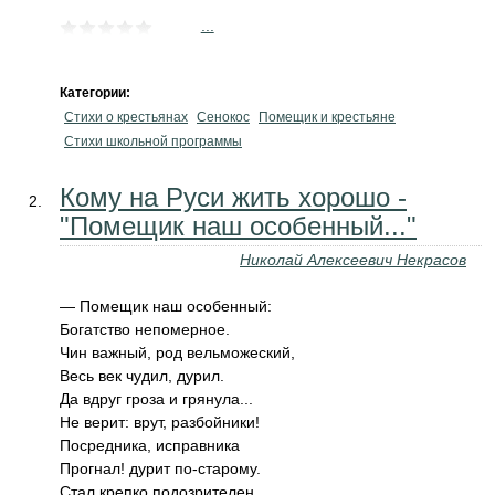
...
Категории:
Стихи о крестьянах
Сенокос
Помещик и крестьяне
Стихи школьной программы
Кому на Руси жить хорошо -
"Помещик наш особенный..."
Николай Алексеевич Некрасов
— Помещик наш особенный:
Богатство непомерное.
Чин важный, род вельможеский,
Весь век чудил, дурил.
Да вдруг гроза и грянула...
Не верит: врут, разбойники!
Посредника, исправника
Прогнал! дурит по-старому.
Стал крепко подозрителен,