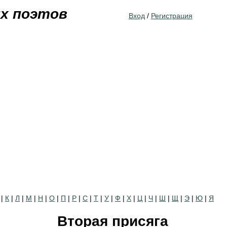
Jump to navigation
их поэтов
Вход
/
Регистрация
|
К
|
Л
|
М
|
Н
|
О
|
П
|
Р
|
С
|
Т
|
У
|
Ф
|
Х
|
Ц
|
Ч
|
Ш
|
Щ
|
Э
|
Ю
|
Я
Вторая присяга