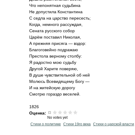
Что непонятная судьбина
Не допустила Константина
С седла на царство пересесть;
Когда, немного рассуждая,
Сената русского собор
Царём поставил Николая,
А прежняя присяга — вздор:
Благоговейно подражаю
Престола верному столбу:
Я радостно мою судьбу
Другой Харите поверяю,
В душе чувствительной об ней
Молюсь Всевидящему Богу —
И на житейскую дорогу
Смотрю гораздо веселей.
1826
Оценка:
No votes yet
Стихи о политике
Стихи 19го века
Стихи о царской власти