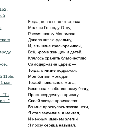
152г.
ней
Когда, печальная от страха,
о
Моляся Господу-Отцу,
Россия шапку Мономаха
евого
Давала князю-удальцу,
И, в тишине красноречивой,
ароду
Всё, кроме женщин и детей,
Клялось хранить благочестиво
зкое…
Самодержавие царей; —
Тогда, отчизне подражая,
 1155г.
Моя богиня молодая,
31 мая
Тоской невольною мила,
Беспечна к собственному благу,
- "Ты
Простосердечную присягу
л..."
Своей звезде произнесла:
Во мне проснулась жажда неги,
Я стал задумчив, я мечтал,
И нежным именем элегий
Я прозу сердца называл.