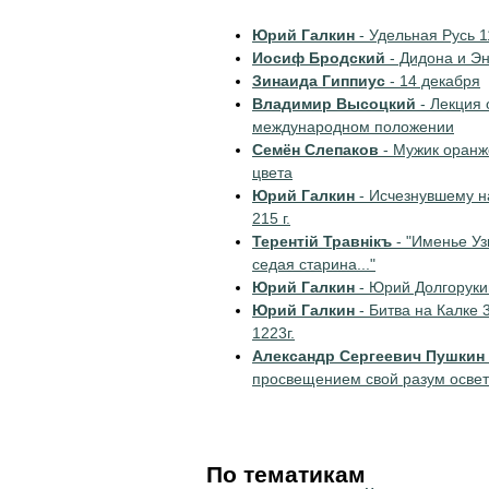
Юрий Галкин
- Удельная Русь 1
Иосиф Бродский
- Дидона и Э
Зинаида Гиппиус
- 14 декабря
Владимир Высоцкий
- Лекция 
международном положении
Семён Слепаков
- Мужик оранж
цвета
Юрий Галкин
- Исчезнувшему н
215 г.
Терентiй Травнiкъ
- "Именье У
седая старина..."
Юрий Галкин
- Юрий Долгорукий
Юрий Галкин
- Битва на Калке 
1223г.
Александр Сергеевич Пушкин
просвещением свой разум освети
По тематикам