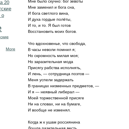
Мне было скучно: бог зевоты
а 20
Мне заменил и бога сна,
тские
И бога светлого вина,
 о
И духа гордые полёты,
И то, и то. Я был готов
е
Восстановить моих богов.
ские
Что вдохновенье, что свобода,
More
В часы неволи помнил я;
Но скромность милая моя;
Но заразительная мода
Присягу рабства исполнять,
И лень, — сотрудница поэтов —
Меня успели задержать
В границах низменных предметов, —
И я — неявный либерал —
Моей торжественной присяге
Ни на словах, ни на бумаге,
И вообще не изменял.
Когда ж к ушам россиянина
Дошла разительная весть,