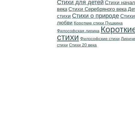
Стихи для детей
Cтихи начал
века
Cтихи Серебряного века
Де
Стихи о природе
стихи
Стихи
любви
Короткие стихи Пушкина
Коротки
Философская лирика
стихи
Философские стихи
Лириче
стихи
Стихи 20 века