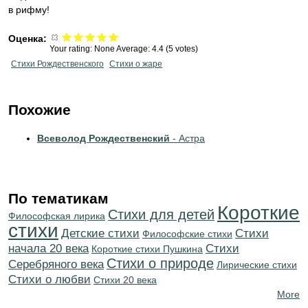
в рифму!
Оценка:
Your rating:
None
Average:
4.4
(
5
votes)
Стихи Рождественского
Стихи о жаре
Похожие
Всеволод Рождественский
- Астра
По тематикам
Короткие
Стихи для детей
Философская лирика
стихи
Детские стихи
Cтихи
Философские стихи
начала 20 века
Cтихи
Короткие стихи Пушкина
Стихи о природе
Серебряного века
Лирические стихи
Стихи о любви
Стихи 20 века
More