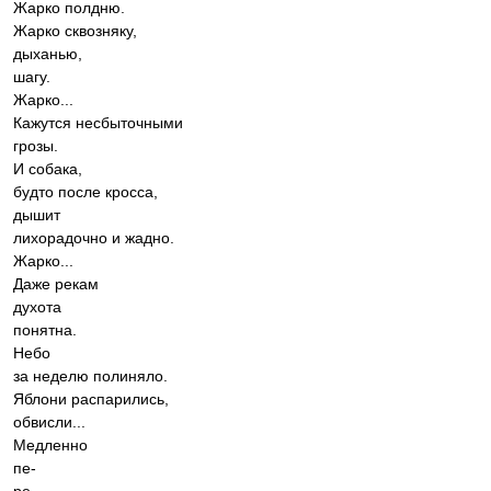
Жарко полдню.
Жарко сквозняку,
дыханью,
шагу.
Жарко...
Кажутся несбыточными
грозы.
И собака,
будто после кросса,
дышит
лихорадочно и жадно.
Жарко...
Даже рекам
духота
понятна.
Небо
за неделю полиняло.
Яблони распарились,
обвисли...
Медленно
пе-