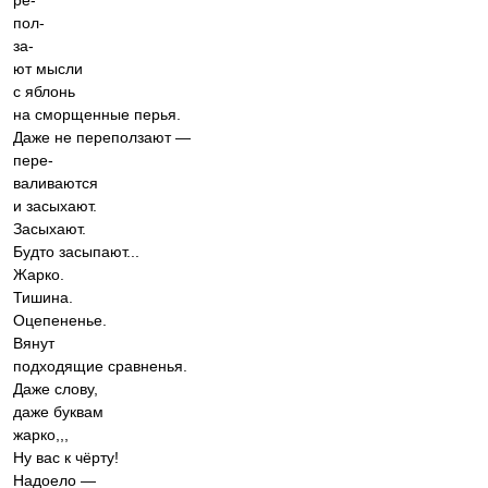
ре-
пол-
за-
ют мысли
с яблонь
на сморщенные перья.
Даже не переползают —
пере-
валиваются
и засыхают.
Засыхают.
Будто засыпают...
Жарко.
Тишина.
Оцепененье.
Вянут
подходящие сравненья.
Даже слову,
даже буквам
жарко,,,
Ну вас к чёрту!
Надоело —