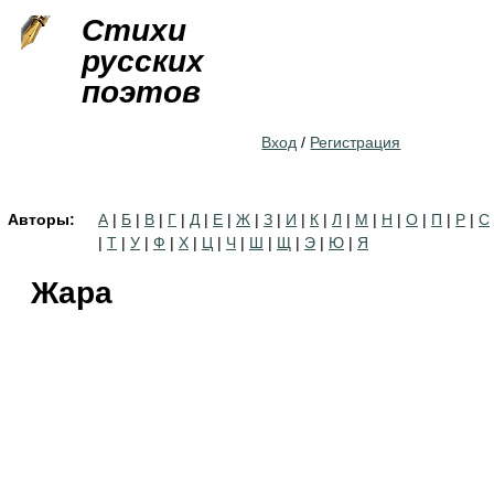
Jump to navigation
Стихи
русских
поэтов
Вход
/
Регистрация
Авторы:
А
|
Б
|
В
|
Г
|
Д
|
Е
|
Ж
|
З
|
И
|
К
|
Л
|
М
|
Н
|
О
|
П
|
Р
|
С
|
Т
|
У
|
Ф
|
Х
|
Ц
|
Ч
|
Ш
|
Щ
|
Э
|
Ю
|
Я
Жара