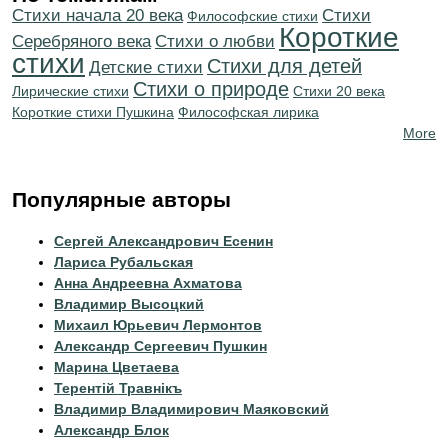
Cтихи начала 20 века
Cтихи
Философские стихи
Короткие
Серебряного века
Стихи о любви
стихи
Стихи для детей
Детские стихи
Стихи о природе
Лирические стихи
Стихи 20 века
Короткие стихи Пушкина
Философская лирика
More
Популярные авторы
Сергей Александрович Есенин
Лариса Рубальская
Анна Андреевна Ахматова
Владимир Высоцкий
Михаил Юрьевич Лермонтов
Александр Сергеевич Пушкин
Марина Цветаева
Терентiй Травнiкъ
Владимир Владимирович Маяковский
Александр Блок