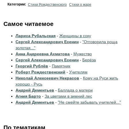
Категории:
Стихи Рождественского
Стихи о жаре
Самое читаемое
Лариса Рубальская
-
Женщины в соку
Сергей Александрович Есенин
-
"Отговорила роща
золотая..."
Анна Андреевна Ахматова
-
Мужество
Сергей Александрович Есенин
-
Берёза
Георгий Рублёв
-
Памятник
Роберт Рождественский
-
Учителям
Николай Алексеевич Некрасов
-
Кому на Руси жить
хорошо - Русь
Андрей Дементьев
-
Баллада о матери
Агния Барто
-
За цветами в зимний лес
Андрей Дементьев
-
"Не смейте забывать учителей..."
По тематикам