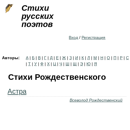
Jump to navigation
Стихи
русских
поэтов
Вход
/
Регистрация
Авторы:
А
|
Б
|
В
|
Г
|
Д
|
Е
|
Ж
|
З
|
И
|
К
|
Л
|
М
|
Н
|
О
|
П
|
Р
|
С
|
Т
|
У
|
Ф
|
Х
|
Ц
|
Ч
|
Ш
|
Щ
|
Э
|
Ю
|
Я
Стихи Рождественского
Астра
Всеволод Рождественский