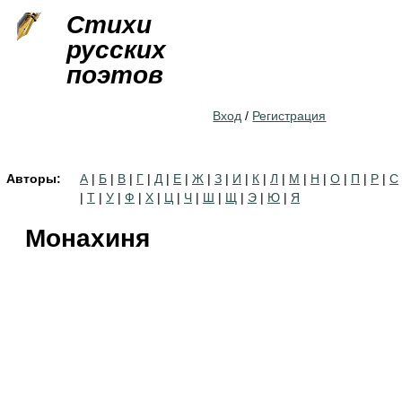
Jump to navigation
Стихи
русских
поэтов
Вход
/
Регистрация
Авторы:
А
|
Б
|
В
|
Г
|
Д
|
Е
|
Ж
|
З
|
И
|
К
|
Л
|
М
|
Н
|
О
|
П
|
Р
|
С
|
Т
|
У
|
Ф
|
Х
|
Ц
|
Ч
|
Ш
|
Щ
|
Э
|
Ю
|
Я
Монахиня