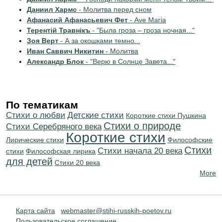
Даниил Хармс
- Молитва перед сном
Афанасий Афанасьевич Фет
- Ave Maria
Терентiй Травнiкъ
- "Была гроза – гроза ночная..."
Зоя Верт
- А за окошками темно...
Иван Саввич Никитин
- Молитва
Александр Блок
- "Верю в Солнце Завета..."
По тематикам
Стихи о любви
Детские стихи
Короткие стихи Пушкина
Стихи о природе
Cтихи Серебряного века
Короткие стихи
Лирические стихи
Философские
Стихи
Cтихи начала 20 века
стихи
Философская лирика
для детей
Стихи 20 века
More
Карта сайта
webmaster@stihi-russkih-poetov.ru
Пользовательское соглашение