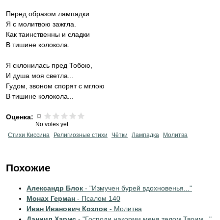
Перед образом лампадки
Я с молитвою зажгла.
Как таинственны и сладки
В тишине колокола.
Я склонилась пред Тобою,
И душа моя светла...
Гудом, звоном спорят с мглою
В тишине колокола...
Оценка:
No votes yet
Стихи Киссина
Религиозные стихи
Чётки
Лампадка
Молитва
Похожие
Александр Блок
- "Измучен бурей вдохновенья..."
Монах Герман
- Псалом 140
Иван Иванович Козлов
- Молитва
Даниил Хармс
- "Господи накорми меня телом Твоим..."