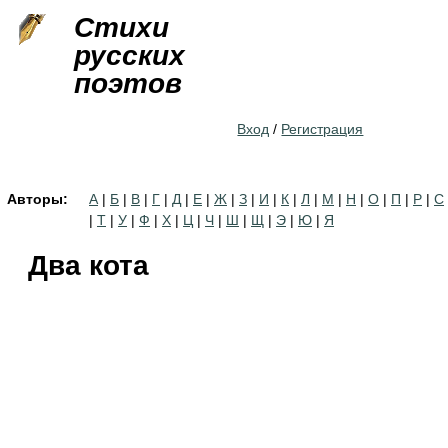
Jump to navigation
Стихи
русских
поэтов
Вход
/
Регистрация
Авторы:
А
|
Б
|
В
|
Г
|
Д
|
Е
|
Ж
|
З
|
И
|
К
|
Л
|
М
|
Н
|
О
|
П
|
Р
|
С
|
Т
|
У
|
Ф
|
Х
|
Ц
|
Ч
|
Ш
|
Щ
|
Э
|
Ю
|
Я
Два кота