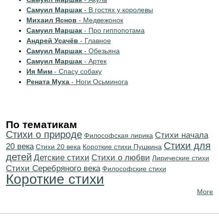
Самуил Маршак
- В гостяx у королевы
Михаил Яснов
- Медвежонок
Самуил Маршак
- Про гиппопотама
Андрей Усачёв
- Главное
Самуил Маршак
- Обезьяна
Самуил Маршак
- Артек
Ия Мим
- Спасу собаку
Рената Муха
- Ноги Осьминога
По тематикам
Стихи о природе
Cтихи начала
Философская лирика
Стихи для
20 века
Стихи 20 века
Короткие стихи Пушкина
детей
Детские стихи
Стихи о любви
Лирические стихи
Cтихи Серебряного века
Философские стихи
Короткие стихи
More