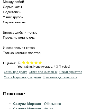
Между собой
Серые коты.
Поднялись
У них трубой
Серые хвосты.
Бились днём и ночью.
Прочь летели клочья,
И остались от котов
Только кончики хвостов.
Оценка:
Your rating:
None
Average:
4.3
(
4
votes)
Стихи про драку
Стихи про животных
Стихи про котов
Стихи Маршака для детей
Шуточные детские стихи
Похожие
Самуил Маршак
- Обезьянка
Самуил Маршак
- Акула