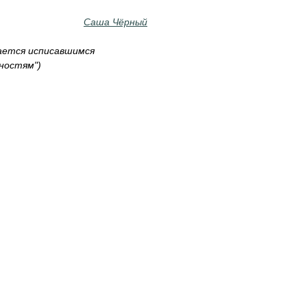
Саша Чёрный
ается исписавшимся
ностям")