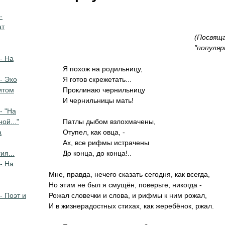
-
ат
(Посвящ
"популяр
- На
Я похож на родильницу,
- Эхо
Я готов скрежетать...
итом
Проклинаю чернильницу
И чернильницы мать!
- "На
ой..."
Патлы дыбом взлохмачены,
а
Отупел, как овца, -
Ах, все рифмы истрачены
ия...
До конца, до конца!..
- На
Мне, правда, нечего сказать сегодня, как всегда,
Но этим не был я смущён, поверьте, никогда -
- Поэт и
Рожал словечки и слова, и рифмы к ним рожал,
И в жизнерадостных стихах, как жеребёнок, ржал.