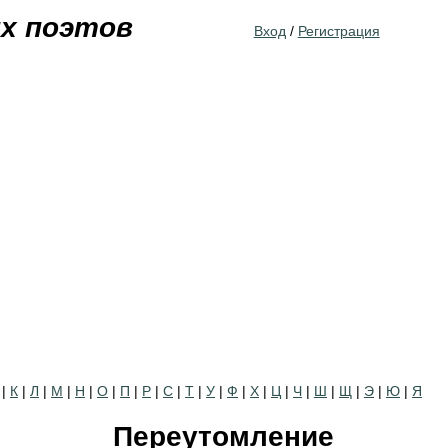
Jump to navigation
их поэтов
Вход
/
Регистрация
|
К
|
Л
|
М
|
Н
|
О
|
П
|
Р
|
С
|
Т
|
У
|
Ф
|
Х
|
Ц
|
Ч
|
Ш
|
Щ
|
Э
|
Ю
|
Я
Переутомление