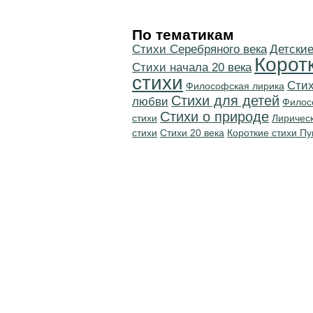
По тематикам
Cтихи Серебряного века
Детские
Корот
Cтихи начала 20 века
стихи
Стих
Философская лирика
Стихи для детей
любви
Филос
Стихи о природе
стихи
Лиричес
стихи
Стихи 20 века
Короткие стихи П