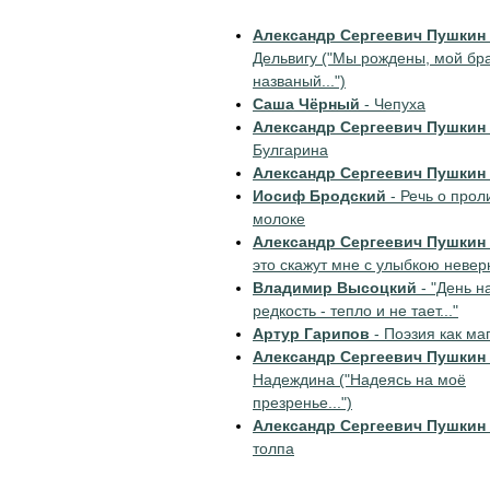
Александр Сергеевич Пушкин
Дельвигу ("Мы рождены, мой бр
названый...")
Саша Чёрный
- Чепуха
Александр Сергеевич Пушкин
Булгарина
Александр Сергеевич Пушкин
Иосиф Бродский
- Речь о прол
молоке
Александр Сергеевич Пушкин
это скажут мне с улыбкою неверн
Владимир Высоцкий
- "День н
редкость - тепло и не тает..."
Артур Гарипов
- Поэзия как маг
Александр Сергеевич Пушкин
Надеждина ("Надеясь на моё
презренье...")
Александр Сергеевич Пушкин
толпа