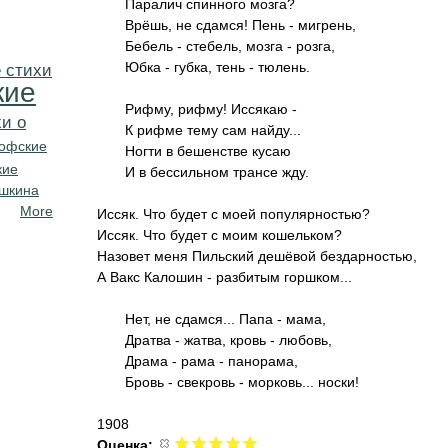
Паралич спинного мозга?
Врёшь, не сдамся! Пень - мигрень,
Бебель - стебель, мозга - розга,
Юбка - губка, тень - тюлень.
 стихи
кие
Рифму, рифму! Иссякаю -
и о
К рифме тему сам найду...
офские
Ногти в бешенстве кусаю
кие
И в бессильном трансе жду.
ушкина
More
Иссяк. Что будет с моей популярностью?
Иссяк. Что будет с моим кошельком?
Назовет меня Пильский дешёвой бездарностью,
А Вакс Калошин - разбитым горшком...
Нет, не сдамся... Папа - мама,
Дратва - жатва, кровь - любовь,
Драма - рама - панорама,
Бровь - свекровь - морковь... носки!
1908
Оценка: