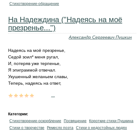
Стихотворение-обращение
На Надеждина ("Надеясь на моё
презренье...")
Александр Сергеевич Пушкин
Надеясь на моё презренье,
Седой зоил
*
меня ругал,
И, потеряв уже терпенье,
Я эпиграммой отвечал.
Укушенный желаньем славы,
Теперь, надеясь на ответ,
...
Категории:
Стихотворение-оскорбление
Посвящение
Короткие стихи Пушкина
Стихи о творчестве
Ремесло поэта
Стихи о недостойных людях