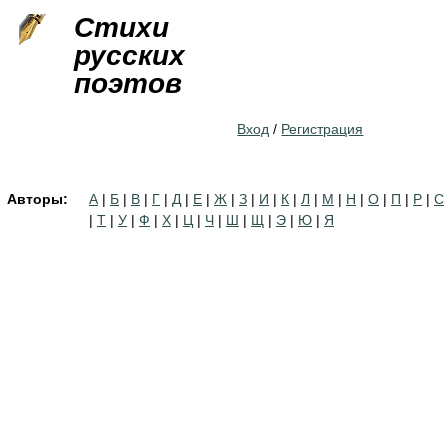
Jump to navigation
Стихи
русских
поэтов
Вход
/
Регистрация
Авторы:
А
|
Б
|
В
|
Г
|
Д
|
Е
|
Ж
|
З
|
И
|
К
|
Л
|
М
|
Н
|
О
|
П
|
Р
|
С
|
Т
|
У
|
Ф
|
Х
|
Ц
|
Ч
|
Ш
|
Щ
|
Э
|
Ю
|
Я