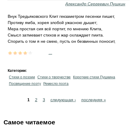
Александр Сергеевич Пушкин
Внук Тредьяковского Клит гекзаметром песенки пишет,
Противу ямба, хорея злобой ужасною дышет;
Мера простая сия всё портит, по мнению Клита,
Смысл затмевает стихов и жар охлаждает пиита.
Спорить о том я не смею, пусть он безвинных поносит,
...
Категории:
Стихи о поэзии
Стихи о творчестве
Короткие стихи Пушкина
Посвящение поэту
Ремесло поэта
Pages
1
2
3
следующая ›
последняя »
Самое читаемое