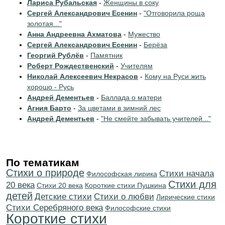
Лариса Рубальская
-
Женщины в соку
Сергей Александрович Есенин
-
"Отговорила роща
золотая..."
Анна Андреевна Ахматова
-
Мужество
Сергей Александрович Есенин
-
Берёза
Георгий Рублёв
-
Памятник
Роберт Рождественский
-
Учителям
Николай Алексеевич Некрасов
-
Кому на Руси жить
хорошо - Русь
Андрей Дементьев
-
Баллада о матери
Агния Барто
-
За цветами в зимний лес
Андрей Дементьев
-
"Не смейте забывать учителей..."
По тематикам
Стихи о природе
Cтихи начала
Философская лирика
Стихи для
20 века
Стихи 20 века
Короткие стихи Пушкина
детей
Детские стихи
Стихи о любви
Лирические стихи
Cтихи Серебряного века
Философские стихи
Короткие стихи