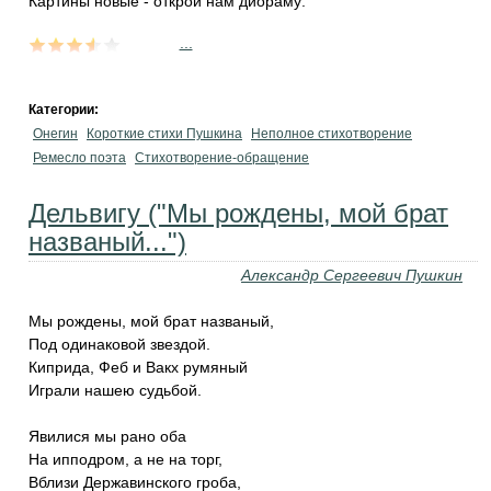
Картины новые - открой нам диораму:
...
Категории:
Онегин
Короткие стихи Пушкина
Неполное стихотворение
Ремесло поэта
Стихотворение-обращение
Дельвигу ("Мы рождены, мой брат
названый...")
Александр Сергеевич Пушкин
Мы рождены, мой брат названый,
Под одинаковой звездой.
Киприда, Феб и Вакх румяный
Играли нашею судьбой.
Явилися мы рано оба
На ипподром, а не на торг,
Вблизи Державинского гроба,