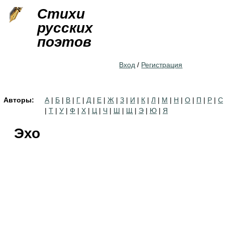
Jump to navigation
Стихи
русских
поэтов
Вход
/
Регистрация
Авторы:
А
|
Б
|
В
|
Г
|
Д
|
Е
|
Ж
|
З
|
И
|
К
|
Л
|
М
|
Н
|
О
|
П
|
Р
|
С
|
Т
|
У
|
Ф
|
Х
|
Ц
|
Ч
|
Ш
|
Щ
|
Э
|
Ю
|
Я
Эхо