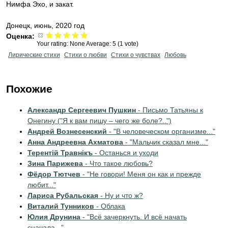
Нимфа Эхо, и закат.
Донецк, июнь, 2020 год
Оценка:
Your rating:
None
Average:
5
(
1
vote)
Лирические стихи
Стихи о любви
Стихи о чувствах
Любовь
Похожие
Александр Сергеевич Пушкин
- Письмо Татьяны к
Онегину ("Я к вам пишу – чего же боле?..")
Андрей Вознесенский
- "В человеческом организме..."
Анна Андреевна Ахматова
- "Мальчик сказал мне..."
Терентiй Травнiкъ
- Останься и уходи
Зина Парижева
- Что такое любовь?
Фёдор Тютчев
- "Не говори! Меня он как и прежде
любит..."
Лариса Рубальская
- Ну и что ж?
Виталий Тунников
- Облака
Юлия Друнина
- "Всё зачеркнуть. И всё начать
сначала..."