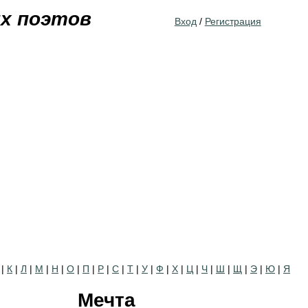
Jump to navigation
их поэтов
Вход
/
Регистрация
|
К
|
Л
|
М
|
Н
|
О
|
П
|
Р
|
С
|
Т
|
У
|
Ф
|
Х
|
Ц
|
Ч
|
Ш
|
Щ
|
Э
|
Ю
|
Я
Мечта