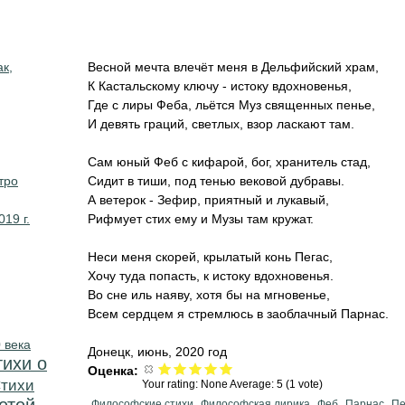
ак,
Весной мечта влечёт меня в Дельфийский храм,
К Кастальскому ключу - истоку вдохновенья,
Где с лиры Феба, льётся Муз священных пенье,
И девять граций, светлых, взор ласкают там.
Сам юный Феб с кифарой, бог, хранитель стад,
тро
Сидит в тиши, под тенью вековой дубравы.
А ветерок - Зефир, приятный и лукавый,
019 г.
Рифмует стих ему и Музы там кружат.
Неси меня скорей, крылатый конь Пегас,
Хочу туда попасть, к истоку вдохновенья.
Во сне иль наяву, хотя бы на мгновенье,
Всем сердцем я стремлюсь в заоблачный Парнас.
 века
Донецк, июнь, 2020 год
тихи о
Оценка:
тихи
Your rating:
None
Average:
5
(
1
vote)
Философские стихи
Философская лирика
Феб
Парнас
Пе