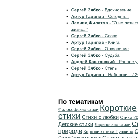
Сергей Зябко
- Вдохновение
Артур Гарипов
- Сегодня...
Леонид Филатов
- "О не лети т
жизнь..."
Сергей Зябко
- Слово
Артур Гарипов
- Книга
Сергей Зябко
- Откровение
Сергей Зябко
- Судьба
Андрей Каштанский
- Раннее у
Сергей Зябко
- Степь
Артур Гарипов
- Наброски... / 2
По тематикам
Короткие
Философские стихи
стихи
Стихи о любви
Стихи 20
С
Детские стихи
Лирические стихи
природе
C
Короткие стихи Пушкина