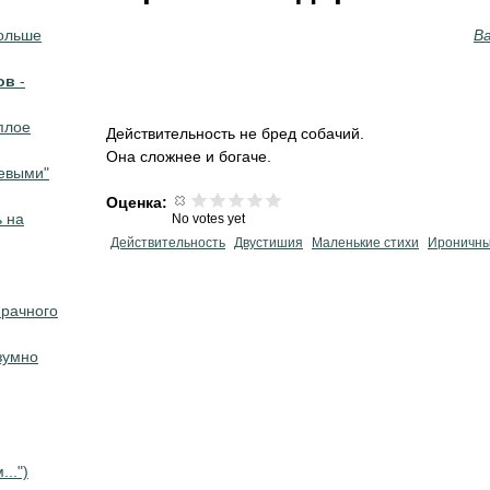
больше
В
ов
-
плое
Действительность не бред собачий.
Она сложнее и богаче.
левыми"
Оценка:
ь на
No votes yet
Действительность
Двустишия
Маленькие стихи
Ироничны
мрачного
езумно
..")