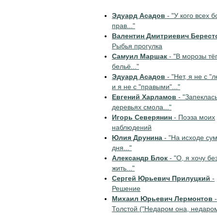
Эдуард Асадов
- "У кого всех 
прав..."
Валентин Дмитриевич Берест
Рыбья прогулка
Самуил Маршак
- "В морозы тё
бельё..."
Эдуард Асадов
- "Нет, я не с "
и я не с "правыми"..."
Евгений Харламов
- "Запеклас
деревьях смола..."
Игорь Северянин
- Поэза моих
наблюдений
Юлия Друнина
- "На исходе су
дня..."
Александр Блок
- "О, я хочу б
жить..."
Сергей Юрьевич Прилуцкий
-
Решение
Михаил Юрьевич Лермонтов
-
Толстой ("Недаром она, недаром.