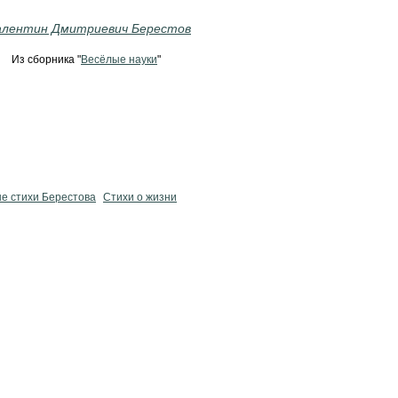
алентин Дмитриевич Берестов
Из сборника "
Весёлые науки
"
е стихи Берестова
Стихи о жизни