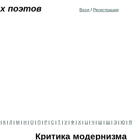
Jump to navigation
их поэтов
Вход
/
Регистрация
|
К
|
Л
|
М
|
Н
|
О
|
П
|
Р
|
С
|
Т
|
У
|
Ф
|
Х
|
Ц
|
Ч
|
Ш
|
Щ
|
Э
|
Ю
|
Я
Критика модернизма