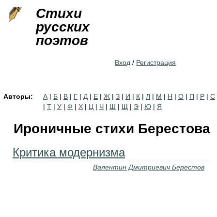
Jump to navigation
Стихи
русских
поэтов
Вход
/
Регистрация
Авторы:
А
|
Б
|
В
|
Г
|
Д
|
Е
|
Ж
|
З
|
И
|
К
|
Л
|
М
|
Н
|
О
|
П
|
Р
|
С
|
Т
|
У
|
Ф
|
Х
|
Ц
|
Ч
|
Ш
|
Щ
|
Э
|
Ю
|
Я
Ироничные стихи Берестова
Критика модернизма
Валентин Дмитриевич Берестов