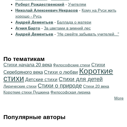
Роберт Рождественский
-
Учителям
Николай Алексеевич Некрасов
-
Кому на Руси жить
хорошо - Русь
Андрей Дементьев
-
Баллада о матери
Агния Барто
-
За цветами в зимний лес
Андрей Дементьев
-
"Не смейте забывать учителей..."
По тематикам
Cтихи начала 20 века
Cтихи
Философские стихи
Короткие
Серебряного века
Стихи о любви
стихи
Стихи для детей
Детские стихи
Стихи о природе
Лирические стихи
Стихи 20 века
Короткие стихи Пушкина
Философская лирика
More
Популярные авторы