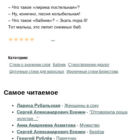
– Что такое «лирика постельная»?
– Ну, конечно, песня колыбельная!
– Что такое «бабник»? – Знать пора б!
Тот малыш, кто лепит снежных баб.
...
Категории:
Стихи о значении слов
Бабник
Стихотворение-диалог
Шуточные стихи для взрослых
Ироничные стихи Берестова
Самое читаемое
Лариса Рубальская
-
Женщины в соку
Сергей Александрович Есенин
-
"Отговорила роща
золотая..."
Анна Андреевна Ахматова
-
Мужество
Сергей Александрович Есенин
-
Берёза
Георгий Рублёв
-
Памятник