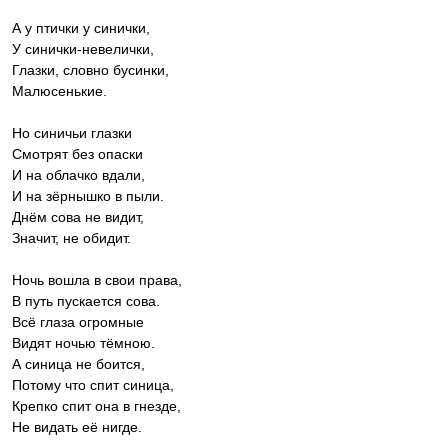
А у птички у синички,
У синички-невелички,
Глазки, словно бусинки,
Малюсенькие.
Но синичьи глазки
Смотрят без опаски
И на облачко вдали,
И на зёрнышко в пыли.
Днём сова не видит,
Значит, не обидит.
Ночь вошла в свои права,
В путь пускается сова.
Всё глаза огромные
Видят ночью тёмною.
А синица не боится,
Потому что спит синица,
Крепко спит она в гнезде,
Не видать её нигде.