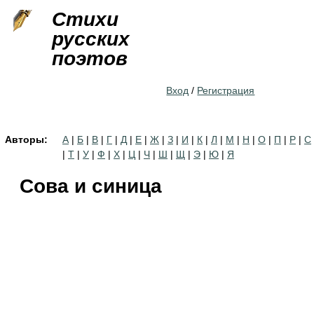
Jump to navigation
Стихи
русских
поэтов
Вход
/
Регистрация
Авторы:
А
|
Б
|
В
|
Г
|
Д
|
Е
|
Ж
|
З
|
И
|
К
|
Л
|
М
|
Н
|
О
|
П
|
Р
|
С
|
Т
|
У
|
Ф
|
Х
|
Ц
|
Ч
|
Ш
|
Щ
|
Э
|
Ю
|
Я
Сова и синица