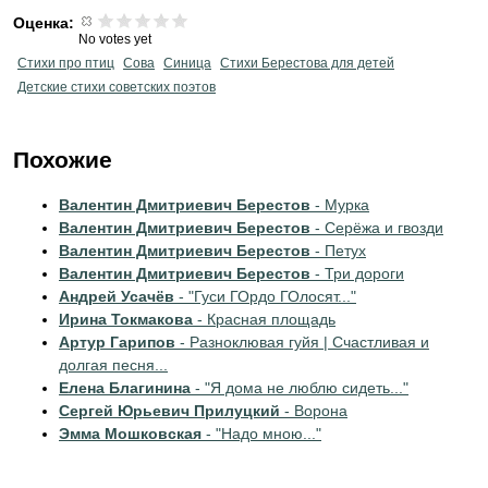
Оценка:
No votes yet
Стихи про птиц
Сова
Синица
Стихи Берестова для детей
Детские стихи советских поэтов
Похожие
Валентин Дмитриевич Берестов
- Мурка
Валентин Дмитриевич Берестов
- Серёжа и гвозди
Валентин Дмитриевич Берестов
- Петух
Валентин Дмитриевич Берестов
- Три дороги
Андрей Усачёв
- "Гуси ГОрдо ГОлосят..."
Ирина Токмакова
- Красная площадь
Артур Гарипов
- Разноклювая гуйя | Счастливая и
долгая песня...
Елена Благинина
- "Я дома не люблю сидеть..."
Сергей Юрьевич Прилуцкий
- Ворона
Эмма Мошковская
- "Надо мною..."