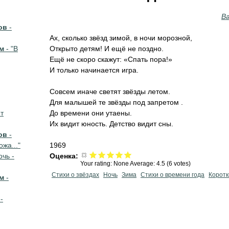
В
ов
-
Ах, сколько звёзд зимой, в ночи морозной,
м
- "В
Открыто детям! И ещё не поздно.
Ещё не скоро скажут: «Спать пора!»
И только начинается игра.
Совсем иначе светят звёзды летом.
Для малышей те звёзды под запретом .
т
До времени они утаены.
Их видит юность. Детство видит сны.
ов
-
жа..."
1969
очь -
Оценка:
Your rating:
None
Average:
4.5
(
6
votes)
Стихи о звёздах
Ночь
Зима
Стихи о времени года
Коротк
м
-
-