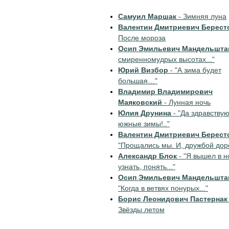
Самуил Маршак
- Зимняя луна
Валентин Дмитриевич Берест
После мороза
Осип Эмильевич Мандельшта
смиренномудрых высотах..."
Юрий Визбор
- "А зима будет
большая…"
Владимир Владимирович
Маяковский
- Лунная ночь
Юлия Друнина
- "Да здравствую
южные зимы!.."
Валентин Дмитриевич Берест
"Прощались мы. И, дружбой доро
Александр Блок
- "Я вышел в н
узнать, понять..."
Осип Эмильевич Мандельшта
"Когда в ветвях понурых..."
Борис Леонидович Пастернак
Звёзды летом