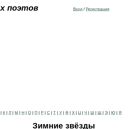
Jump to navigation
их поэтов
Вход
/
Регистрация
|
К
|
Л
|
М
|
Н
|
О
|
П
|
Р
|
С
|
Т
|
У
|
Ф
|
Х
|
Ц
|
Ч
|
Ш
|
Щ
|
Э
|
Ю
|
Я
Зимние звёзды