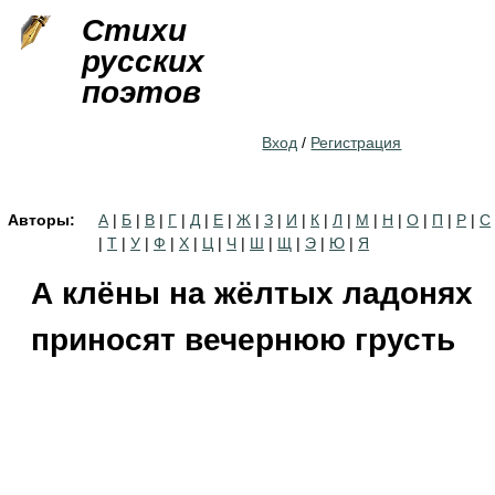
Jump to navigation
Стихи
русских
поэтов
Вход
/
Регистрация
Авторы:
А
|
Б
|
В
|
Г
|
Д
|
Е
|
Ж
|
З
|
И
|
К
|
Л
|
М
|
Н
|
О
|
П
|
Р
|
С
|
Т
|
У
|
Ф
|
Х
|
Ц
|
Ч
|
Ш
|
Щ
|
Э
|
Ю
|
Я
А клёны на жёлтых ладонях
приносят вечернюю грусть