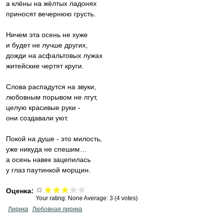
а клёны на жёлтых ладонях
приносят вечернюю грусть.
Ничем эта осень не хуже
и будет не лучше других,
дожди на асфальтовых лужах
житейские чертят круги.
Слова распадутся на звуки,
любовным порывом не лгут,
целую красивые руки -
они создавали уют.
Покой на душе - это милость,
уже никуда не спешим…
а осень навек зацепилась
у глаз паутинкой морщин.
Оценка:
Your rating:
None
Average:
3
(
4
votes)
Лирика
Любовная лирика