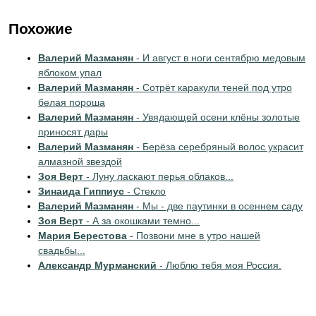
Похожие
Валерий Мазманян
- И август в ноги сентябрю медовым
яблоком упал
Валерий Мазманян
- Сотрёт каракули теней под утро
белая пороша
Валерий Мазманян
- Увядающей осени клёны золотые
приносят дары
Валерий Мазманян
- Берёза серебряный волос украсит
алмазной звездой
Зоя Верт
- Луну ласкают перья облаков...
Зинаида Гиппиус
- Стекло
Валерий Мазманян
- Мы - две паутинки в осеннем саду
Зоя Верт
- А за окошками темно...
Мария Берестова
- Позвони мне в утро нашей
свадьбы...
Александр Мурманский
- Люблю тебя моя Россия.