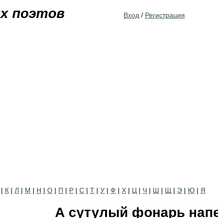
Jump to navigation
их поэтов
Вход
/
Регистрация
|
К
|
Л
|
М
|
Н
|
О
|
П
|
Р
|
С
|
Т
|
У
|
Ф
|
Х
|
Ц
|
Ч
|
Ш
|
Щ
|
Э
|
Ю
|
Я
А сутулый фонарь напе