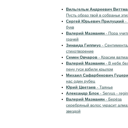
Вильгельм Андреевич Виттма
Пусть образ твой в собраньи эти
Сергей Юрьевич Прилуцкий
-
букв
Валерий Мазманян
- Пора учит
грачей
Зинаида Гиппиус
- Сентимента
стихотворение
Семен Овчаров
- Красим ватм
Валерий Мазманян
- В небе бе
пену гуси взбили крылом
Михаил Сафарбекович Гуцер
нас один рубец
Юрий Цветаев
- Таянье
Александр Блок
- Servus - regi
Валерий Мазманян
- Берёза
серебряный волос украсит алма
звездой