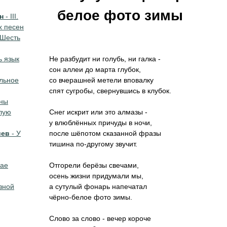
белое фото зимы
н
- III.
х песен
 Шесть
ь язык
Не разбудит ни голубь, ни галка -
сон аллеи до марта глубок,
льное
со вчерашней метели вповалку
спят сугробы, свернувшись в клубок.
аны
лую
Снег искрит или это алмазы -
у влюблённых причуды в ночи,
иев
- У
после шёпотом сказанной фразы
тишина по-другому звучит.
nae
Отгорели берёзы свечами,
осень жизни придумали мы,
зной
а сутулый фонарь напечатал
чёрно-белое фото зимы.
Слово за слово - вечер короче