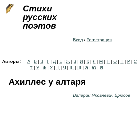
Jump to navigation
Стихи
русских
поэтов
Вход
/
Регистрация
Авторы:
А
|
Б
|
В
|
Г
|
Д
|
Е
|
Ж
|
З
|
И
|
К
|
Л
|
М
|
Н
|
О
|
П
|
Р
|
С
|
Т
|
У
|
Ф
|
Х
|
Ц
|
Ч
|
Ш
|
Щ
|
Э
|
Ю
|
Я
Ахиллес у алтаря
Валерий Яковлевич Брюсов