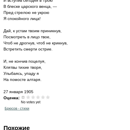
И вступив сегодня в Трою
В блеске царского венца, —
Пред стрелою не укрою
Я спокойного лица!
Дай, к устам твоим приникнув,
Посмотреть в лицо твое,
Чтоб не дрогнув, чтоб не крикнув,
Встретить смерти острие.
И, не кончив поцелуя,
Клятвы тихие творя,
Улыбаясь, упаду я
На помосте алтаря.
27 января 1905
Оценка:
No votes yet
Брюсов - стихи
Похожие