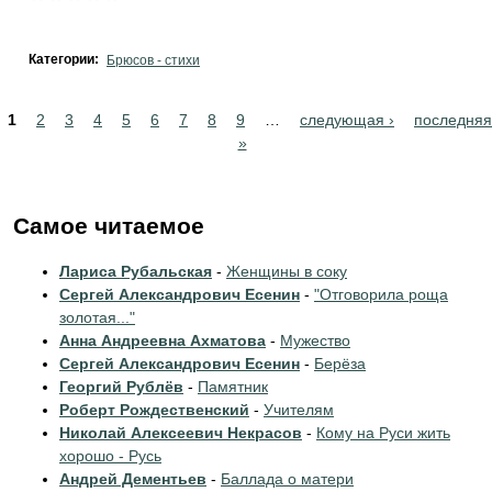
Категории:
Брюсов - стихи
Pages
1
2
3
4
5
6
7
8
9
…
следующая ›
последняя
»
Самое читаемое
Лариса Рубальская
-
Женщины в соку
Сергей Александрович Есенин
-
"Отговорила роща
золотая..."
Анна Андреевна Ахматова
-
Мужество
Сергей Александрович Есенин
-
Берёза
Георгий Рублёв
-
Памятник
Роберт Рождественский
-
Учителям
Николай Алексеевич Некрасов
-
Кому на Руси жить
хорошо - Русь
Андрей Дементьев
-
Баллада о матери