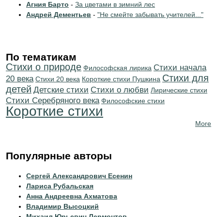
Агния Барто
-
За цветами в зимний лес
Андрей Дементьев
-
"Не смейте забывать учителей..."
По тематикам
Стихи о природе
Cтихи начала
Философская лирика
Стихи для
20 века
Стихи 20 века
Короткие стихи Пушкина
детей
Детские стихи
Стихи о любви
Лирические стихи
Cтихи Серебряного века
Философские стихи
Короткие стихи
More
Популярные авторы
Сергей Александрович Есенин
Лариса Рубальская
Анна Андреевна Ахматова
Владимир Высоцкий
Михаил Юрьевич Лермонтов