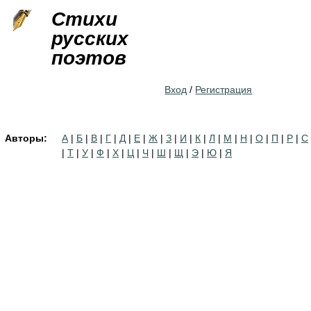
Jump to navigation
Стихи
русских
поэтов
Вход
/
Регистрация
Авторы:
А
|
Б
|
В
|
Г
|
Д
|
Е
|
Ж
|
З
|
И
|
К
|
Л
|
М
|
Н
|
О
|
П
|
Р
|
С
|
Т
|
У
|
Ф
|
Х
|
Ц
|
Ч
|
Ш
|
Щ
|
Э
|
Ю
|
Я