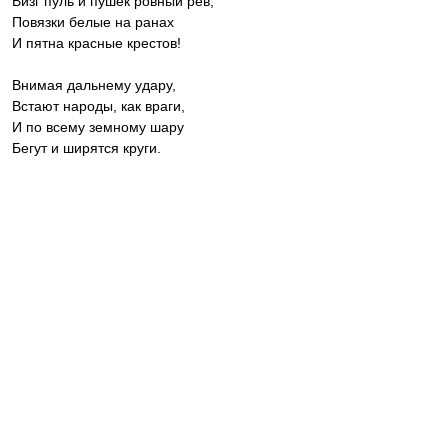
Визг пуль и пушек ровный рев,
Повязки белые на ранах
И пятна красные крестов!
Внимая дальнему удару,
Встают народы, как враги,
И по всему земному шару
Бегут и ширятся круги.