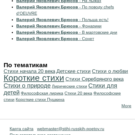
Валерий Яковлевич Брюсов
- На лыжах
Валерий Яковлевич Брюсов
- По поводу chefs
d'OEUVRE
Валерий Яковлевич Брюсов
- Польша есть!
Валерий Яковлевич Брюсов
- Фонарики
Валерий Яковлевич Брюсов
- В мартовские дни
Валерий Яковлевич Брюсов
- Сонет
По тематикам
Cтихи начала 20 века
Детские стихи
Стихи о любви
Короткие стихи
Cтихи Серебряного века
Стихи о природе
Стихи для
Лирические стихи
детей
Философская лирика
Стихи 20 века
Философские
стихи
Короткие стихи Пушкина
More
Карта сайта
webmaster@stihi-russkih-poetov.ru