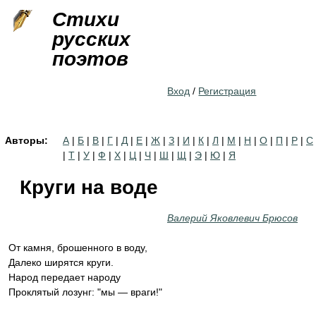
Jump to navigation
Стихи
русских
поэтов
Вход
/
Регистрация
Авторы:
А
|
Б
|
В
|
Г
|
Д
|
Е
|
Ж
|
З
|
И
|
К
|
Л
|
М
|
Н
|
О
|
П
|
Р
|
С
|
Т
|
У
|
Ф
|
Х
|
Ц
|
Ч
|
Ш
|
Щ
|
Э
|
Ю
|
Я
Круги на воде
Валерий Яковлевич Брюсов
От камня, брошенного в воду,
Далеко ширятся круги.
Народ передает народу
Проклятый лозунг: "мы — враги!"