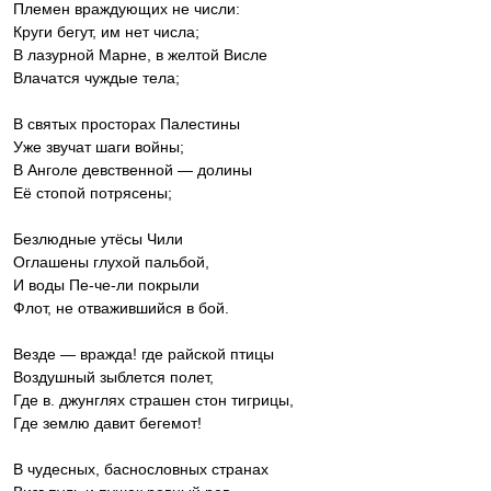
Племен враждующих не числи:
Круги бегут, им нет числа;
В лазурной Марне, в желтой Висле
Влачатся чуждые тела;
В святых просторах Палестины
Уже звучат шаги войны;
В Анголе девственной — долины
Её стопой потрясены;
Безлюдные утёсы Чили
Оглашены глухой пальбой,
И воды Пе-че-ли покрыли
Флот, не отважившийся в бой.
Везде — вражда! где райской птицы
Воздушный зыблется полет,
Где в. джунглях страшен стон тигрицы,
Где землю давит бегемот!
В чудесных, баснословных странах