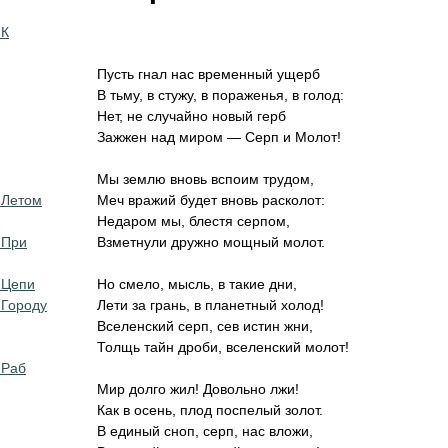
 К
Пусть гнал нас временный ущерб
В тьму, в стужу, в пораженья, в голод:
Нет, не случайно новый герб
Зажжен над миром — Серп и Молот!
Мы землю вновь вспоим трудом,
 Летом
Меч вражий будет вновь расколот:
Недаром мы, блестя серпом,
 При
Взметнули дружно мощный молот.
 Цепи
Но смело, мысль, в такие дни,
 Городу
Лети за грань, в планетный холод!
Вселенский серп, сев истин жни,
Толщь тайн дроби, вселенский молот!
 Раб
Мир долго жил! Довольно лжи!
Как в осень, плод поспелый золот.
В единый сноп, серп, нас вложи,