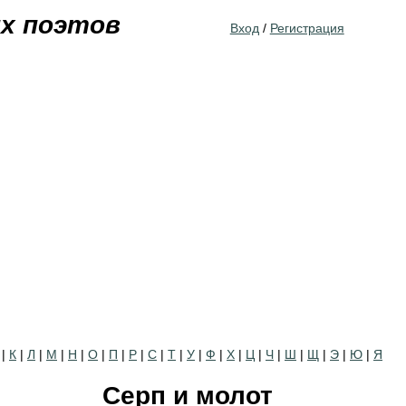
Jump to navigation
их поэтов
Вход
/
Регистрация
|
К
|
Л
|
М
|
Н
|
О
|
П
|
Р
|
С
|
Т
|
У
|
Ф
|
Х
|
Ц
|
Ч
|
Ш
|
Щ
|
Э
|
Ю
|
Я
Серп и молот