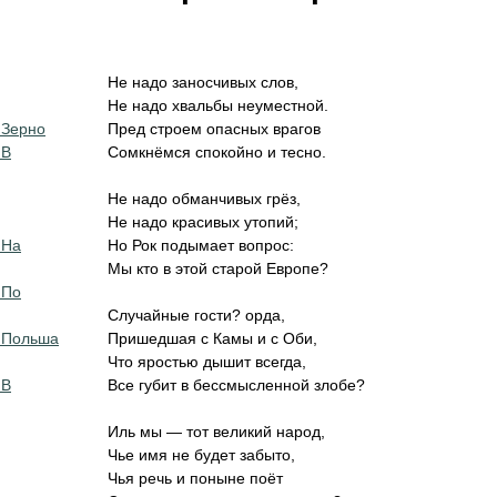
Не надо заносчивых слов,
Не надо хвальбы неуместной.
 Зерно
Пред строем опасных врагов
 В
Сомкнёмся спокойно и тесно.
Не надо обманчивых грёз,
Не надо красивых утопий;
 На
Но Рок подымает вопрос:
Мы кто в этой старой Европе?
 По
Случайные гости? орда,
 Польша
Пришедшая с Камы и с Оби,
Что яростью дышит всегда,
 В
Все губит в бессмысленной злобе?
Иль мы — тот великий народ,
Чье имя не будет забыто,
Чья речь и поныне поёт