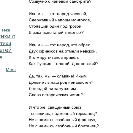
Созвучно с напевом санскрита?
Иль мы — тот народ-часовой,
Сдержавший напоры монголов,
Стоявший один под грозой
 века
В века испытаний тяжелых?
тихи о
тихи
Иль мы — тот народ, кто обрел
етей
Двух сфинксов на отмели невской,
я
Кто миру титанов привёл,
Как Пушкин, Толстой, Достоевский?
More
Да, так, мы — славяне! Иным
Доныне ль наш род ненавистен?
Легендой ли кажутся им
Слова исторических истин?
И что же! священный союз
Ты видишь, надменный германец?
Не с нами ль свободный француз,
Не с нами ль свободный британец?