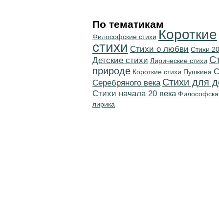
По тематикам
Короткие
Философские стихи
стихи
Стихи о любви
Стихи 20
С
Детские стихи
Лирические стихи
природе
C
Короткие стихи Пушкина
Стихи для д
Серебряного века
Cтихи начала 20 века
Философска
лирика