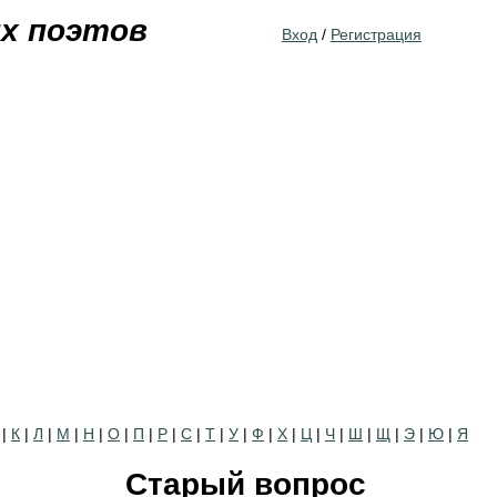
Jump to navigation
их поэтов
Вход
/
Регистрация
|
К
|
Л
|
М
|
Н
|
О
|
П
|
Р
|
С
|
Т
|
У
|
Ф
|
Х
|
Ц
|
Ч
|
Ш
|
Щ
|
Э
|
Ю
|
Я
Старый вопрос