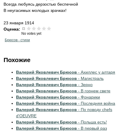
Всегда любуясь дерзостью беспечной
В неугасимых молодых зрачках!
23 января 1914
Оценка:
No votes yet
Брюсов - стихи
Похожие
Валерий Яковлевич Брюсов
- Ахиллес у алтаря
Валерий Яковлевич Брюсов
- Магистраль
Валерий Яковлевич Брюсов
- Зерно
Валерий Яковлевич Брюсов
- В горнем свете
Валерий Яковлевич Брюсов
- Фонарики
Валерий Яковлевич Брюсов
- Последняя война
Валерий Яковлевич Брюсов
- По поводу chefs
d'OEUVRE
Валерий Яковлевич Брюсов
- Польша есть!
Валерий Яковлевич Брюсов
- В первый раз