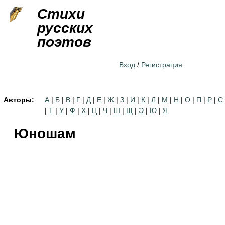
Jump to navigation
Стихи
русских
поэтов
Вход
/
Регистрация
Авторы:
А
|
Б
|
В
|
Г
|
Д
|
Е
|
Ж
|
З
|
И
|
К
|
Л
|
М
|
Н
|
О
|
П
|
Р
|
С
|
Т
|
У
|
Ф
|
Х
|
Ц
|
Ч
|
Ш
|
Щ
|
Э
|
Ю
|
Я
Юношам