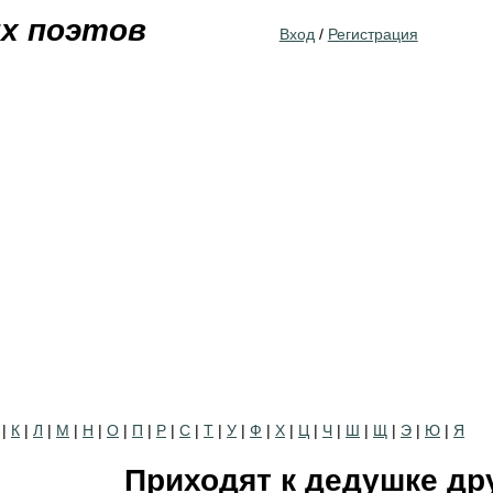
Jump to navigation
их поэтов
Вход
/
Регистрация
|
К
|
Л
|
М
|
Н
|
О
|
П
|
Р
|
С
|
Т
|
У
|
Ф
|
Х
|
Ц
|
Ч
|
Ш
|
Щ
|
Э
|
Ю
|
Я
Приходят к дедушке др