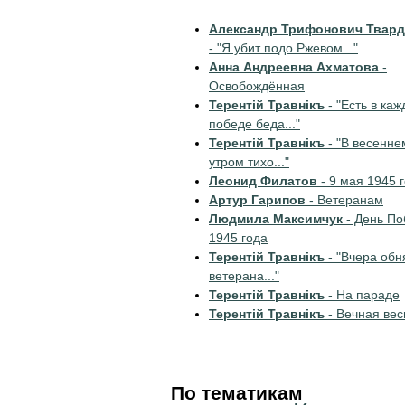
Александр Трифонович Твар
- "Я убит подо Ржевом..."
Анна Андреевна Ахматова
-
Освобождённая
Терентiй Травнiкъ
- "Есть в каж
победе беда..."
Терентiй Травнiкъ
- "В весенне
утром тихо..."
Леонид Филатов
- 9 мая 1945 
Артур Гарипов
- Ветеранам
Людмила Максимчук
- День П
1945 года
Терентiй Травнiкъ
- "Вчера обн
ветерана..."
Терентiй Травнiкъ
- На параде
Терентiй Травнiкъ
- Вечная вес
По тематикам