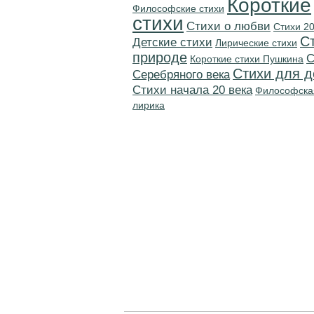
Короткие
Философские стихи
стихи
Стихи о любви
Стихи 20
С
Детские стихи
Лирические стихи
природе
C
Короткие стихи Пушкина
Стихи для д
Серебряного века
Cтихи начала 20 века
Философска
лирика