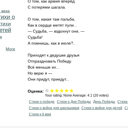
О том, как армия вперёд
С потерями шагала.
 века
тихи о
О том, какая там пальба,
тихи
Как в сердце метят пули...
етей
— Судьба, — вздохнут они, —
я
Судьба!
А помнишь, как в июле?..
More
Приходят к дедушке друзья
Отпраздновать Победу.
Всё меньше их...
Но верю я —
Они придут, приедут...
Оценка:
Your rating:
None
Average:
4.1
(
20
votes)
Стихи о победе
Стихи о Дне Победы
День Победы
Стихи
Стихи о войне для школьников
Стихи о войне для детей
С
Стихи к 9 мая