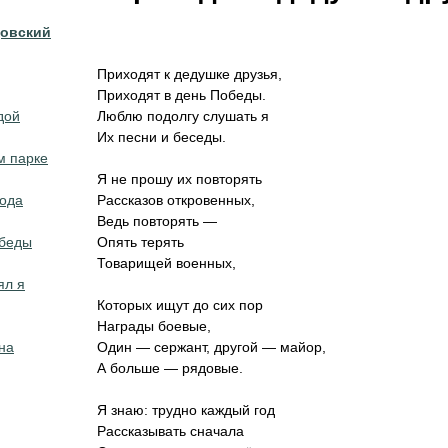
довский
Приходят к дедушке друзья,
Приходят в день Победы.
дой
Люблю подолгу слушать я
Их песни и беседы.
м парке
Я не прошу их повторять
года
Рассказов откровенных,
Ведь повторять —
обеды
Опять терять
Товарищей военных,
ял я
Которых ищут до сих пор
Награды боевые,
на
Один — сержант, другой — майор,
А больше — рядовые.
Я знаю: трудно каждый год
Рассказывать сначала