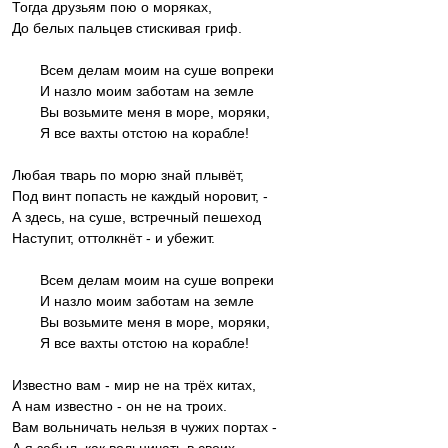
Тогда друзьям пою о моряках,
До белых пальцев стискивая гриф.
Всем делам моим на суше вопреки
И назло моим заботам на земле
Вы возьмите меня в море, моряки,
Я все вахты отстою на корабле!
Любая тварь по морю знай плывёт,
Под винт попасть не каждый норовит, -
А здесь, на суше, встречный пешеход
Наступит, оттолкнёт - и убежит.
Всем делам моим на суше вопреки
И назло моим заботам на земле
Вы возьмите меня в море, моряки,
Я все вахты отстою на корабле!
Известно вам - мир не на трёх китах,
А нам известно - он не на троих.
Вам вольничать нельзя в чужих портах -