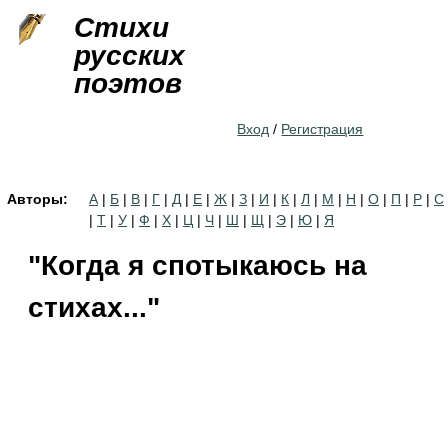
Jump to navigation
Стихи
русских
поэтов
Вход
/
Регистрация
Авторы:
А
|
Б
|
В
|
Г
|
Д
|
Е
|
Ж
|
З
|
И
|
К
|
Л
|
М
|
Н
|
О
|
П
|
Р
|
С
|
Т
|
У
|
Ф
|
Х
|
Ц
|
Ч
|
Ш
|
Щ
|
Э
|
Ю
|
Я
"Когда я спотыкаюсь на
стихах..."