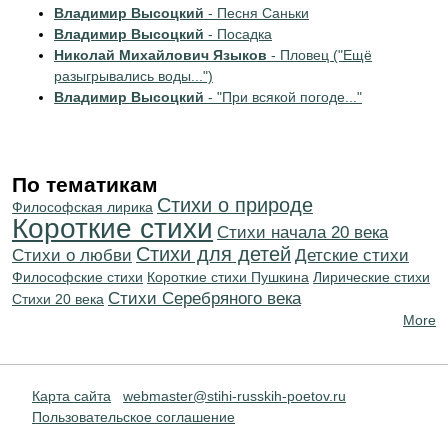
Владимир Высоцкий
- Песня Саньки
Владимир Высоцкий
- Посадка
Николай Михайлович Языков
- Пловец ("Ещё
разыгрывались воды...")
Владимир Высоцкий
- "При всякой погоде..."
По тематикам
Стихи о природе
Философская лирика
Короткие стихи
Cтихи начала 20 века
Стихи для детей
Стихи о любви
Детские стихи
Философские стихи
Короткие стихи Пушкина
Лирические стихи
Cтихи Серебряного века
Стихи 20 века
More
Карта сайта
webmaster@stihi-russkih-poetov.ru
Пользовательское соглашение