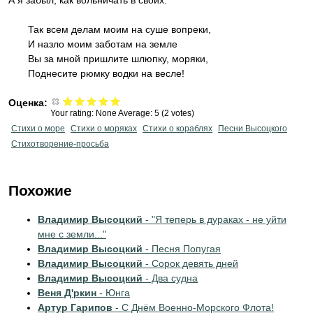
А я забыл, как вольничать в своих.
Так всем делам моим на суше вопреки,
И назло моим заботам на земле
Вы за мной пришлите шлюпку, моряки,
Поднесите рюмку водки на весле!
Оценка:
Your rating:
None
Average:
5
(
2
votes)
Стихи о море
Стихи о моряках
Стихи о кораблях
Песни Высоцкого
Стихотворение-просьба
Похожие
Владимир Высоцкий
- "Я теперь в дураках - не уйти
мне с земли..."
Владимир Высоцкий
- Песня Попугая
Владимир Высоцкий
- Сорок девять дней
Владимир Высоцкий
- Два судна
Веня Д'ркин
- Юнга
Артур Гарипов
- С Днём Военно-Морского Флота!