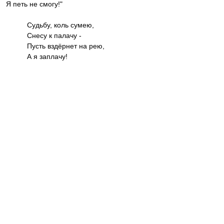
Я петь не смогу!"
Судьбу, коль сумею,
Снесу к палачу -
Пусть вздёрнет на рею,
А я заплачу!