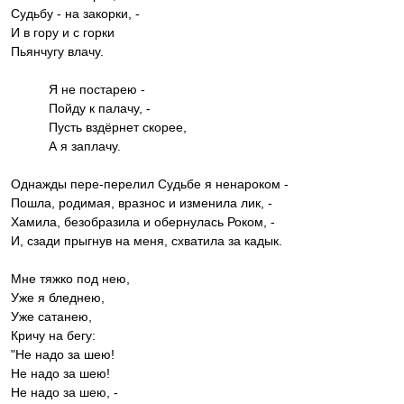
Судьбу - на закорки, -
И в гору и с горки
Пьянчугу влачу.
Я не постарею -
Пойду к палачу, -
Пусть вздёрнет скорее,
А я заплачу.
Однажды пере-перелил Судьбе я ненароком -
Пошла, родимая, вразнос и изменила лик, -
Хамила, безобразила и обернулась Роком, -
И, сзади прыгнув на меня, схватила за кадык.
Мне тяжко под нею,
Уже я бледнею,
Уже сатанею,
Кричу на бегу:
"Не надо за шею!
Не надо за шею!
Не надо за шею, -