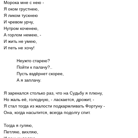
Морока мне с нею -
Я оком грустнею,
Я ликом тускнею
И чревом урчу,
Нутром коченею,
А горлом немею, -
И жить не умею,
И петь не хочу!
Неужто старею?
Пойти к палачу?..
Пусть вздёрнет скорее,
А я заплачу.
Я зарекался столько раз, что на Судьбу я плюну,
Но жаль её, голодную, - ласкается, дрожит, -
Я стал тогда из жалости подкармливать Фортуну -
Она, когда насытится, всегда подолгу спит.
Тогда я гуляю,
Петляю, вихляю,