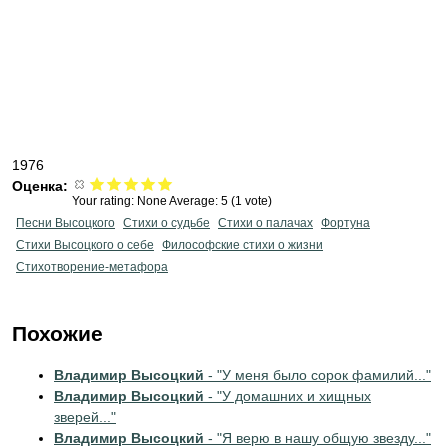
1976
Оценка:
Your rating:
None
Average:
5
(
1
vote)
Песни Высоцкого
Стихи о судьбе
Стихи о палачах
Фортуна
Стихи Высоцкого о себе
Философские стихи о жизни
Стихотворение-метафора
Похожие
Владимир Высоцкий
- "У меня было сорок фамилий..."
Владимир Высоцкий
- "У домашних и хищных
зверей..."
Владимир Высоцкий
- "Я верю в нашу общую звезду..."