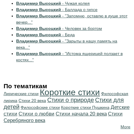
Владимир Высоцкий
- Чужая колея
Владимир Высоцкий
- Баллада о гипсе
Владимир Высоцкий
- "Запомню, оставлю в душе этот
вечер..."
Владимир Высоцкий
- Человек за бортом
Владимир Высоцкий
- Беда
Владимир Высоцкий
- "Зарыты в нашу память на
века..."
Владимир Высоцкий
- "Истома ящерицей ползает в
костях..."
По тематикам
Короткие стихи
Лирические стихи
Философская
Стихи о природе
Стихи для
лирика
Стихи 20 века
детей
Детские
Философские стихи
Короткие стихи Пушкина
стихи
Стихи о любви
Cтихи начала 20 века
Cтихи
Серебряного века
More