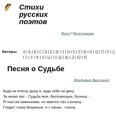
Jump to navigation
Стихи
русских
поэтов
Вход
/
Регистрация
Авторы:
А
|
Б
|
В
|
Г
|
Д
|
Е
|
Ж
|
З
|
И
|
К
|
Л
|
М
|
Н
|
О
|
П
|
Р
|
С
|
Т
|
У
|
Ф
|
Х
|
Ц
|
Ч
|
Ш
|
Щ
|
Э
|
Ю
|
Я
Песня о Судьбе
Владимир Высоцкий
Куда ни втисну душу я, куда себя ни дену,
За мною пёс - Судьба моя, беспомощна, больна, -
Я гнал её каменьями, но жмется пёс к колену -
Глядит, глаза безумные, и с языка - слюна.