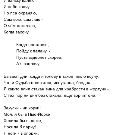
И ваньку валяю
И небо копчу.
Но пса охраняю,
Сам вою, сам лаю -
О чём пожелаю,
Когда захочу.
Когда постарею,
Пойду к палачу, -
Пусть вздёрнет скорее,
А я заплачу.
Бывают дни, когда я голову в такое пекло всуну,
Что и Судьба попятится, испуганна, бледна, -
Я как-то влил стакан вина для храбрости в Фортуну -
С тех пор ни дня без стакана, ещё ворчит она:
Закуски - ни корки!
Мол, я бы в Нью-Йорке
Ходила бы в норке,
Носила б парчу!..
Я ноги - в опорки,