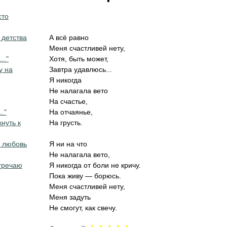
сто
 детства
А всё равно
Меня счастливей нету,
.."
Хотя, быть может,
у на
Завтра удавлюсь...
Я никогда
Не налагала вето
На счастье,
.."
На отчаянье,
нуть к
На грусть.
а любовь
Я ни на что
Не налагала вето,
стречаю
Я никогда от боли не кричу.
Пока живу — борюсь.
Меня счастливей нету,
Меня задуть
Не смогут, как свечу.