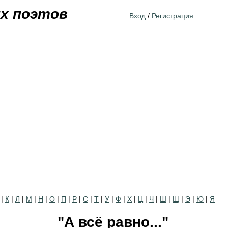
Jump to navigation
их поэтов
Вход
/
Регистрация
|
К
|
Л
|
М
|
Н
|
О
|
П
|
Р
|
С
|
Т
|
У
|
Ф
|
Х
|
Ц
|
Ч
|
Ш
|
Щ
|
Э
|
Ю
|
Я
"А всё равно..."