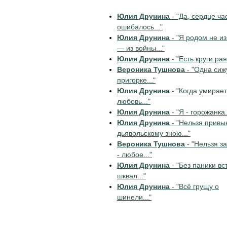
Юлия Друнина
- "Да, сердце ча
ошибалось..."
Юлия Друнина
- "Я родом не из
— из войны..."
Юлия Друнина
- "Есть круги рая.
Вероника Тушнова
- "Одна сиж
пригорке..."
Юлия Друнина
- "Когда умирает
любовь..."
Юлия Друнина
- "Я - горожанка.
Юлия Друнина
- "Нельзя привык
дьявольскому зною..."
Вероника Тушнова
- "Нельзя з
- любое..."
Юлия Друнина
- "Без паники в
шквал..."
Юлия Друнина
- "Всё грущу о
шинели..."