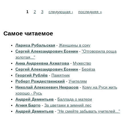
Pages
1
2
3
следующая ›
последняя »
Самое читаемое
Лариса Рубальская
-
Женщины в соку
Сергей Александрович Есенин
-
"Отговорила роща
золотая..."
Анна Андреевна Ахматова
-
Мужество
Сергей Александрович Есенин
-
Берёза
Георгий Рублёв
-
Памятник
Роберт Рождественский
-
Учителям
Николай Алексеевич Некрасов
-
Кому на Руси жить
хорошо - Русь
Андрей Дементьев
-
Баллада о матери
Агния Барто
-
За цветами в зимний лес
Андрей Дементьев
-
"Не смейте забывать учителей..."