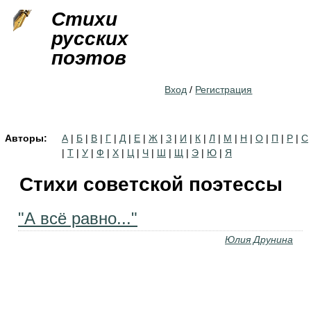
Jump to navigation
Стихи
русских
поэтов
Вход
/
Регистрация
Авторы:
А
|
Б
|
В
|
Г
|
Д
|
Е
|
Ж
|
З
|
И
|
К
|
Л
|
М
|
Н
|
О
|
П
|
Р
|
С
|
Т
|
У
|
Ф
|
Х
|
Ц
|
Ч
|
Ш
|
Щ
|
Э
|
Ю
|
Я
Стихи советской поэтессы
"А всё равно..."
Юлия Друнина