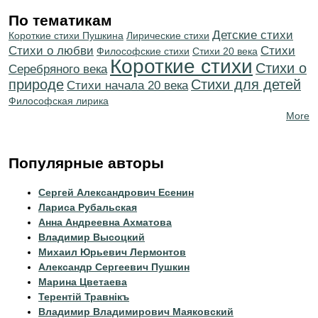
По тематикам
Детские стихи
Короткие стихи Пушкина
Лирические стихи
Стихи о любви
Cтихи
Философские стихи
Стихи 20 века
Короткие стихи
Стихи о
Серебряного века
природе
Стихи для детей
Cтихи начала 20 века
Философская лирика
More
Популярные авторы
Сергей Александрович Есенин
Лариса Рубальская
Анна Андреевна Ахматова
Владимир Высоцкий
Михаил Юрьевич Лермонтов
Александр Сергеевич Пушкин
Марина Цветаева
Терентiй Травнiкъ
Владимир Владимирович Маяковский