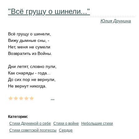
"Всё грущу о шинели..."
Юлия Друнина
Всё грущу о шинели,
Вижу дымные сны, -
Нет, меня не сумели
Возвратить из Войны.
Дни летят, словно пули,
Как снаряды - года...
До сих пор не вернули,
Не вернут никогда.
...
Категории:
Стихи Друниной о себе
Стихи о войне
Небольшие стихи
Стихи советской поэтессы
Сердце