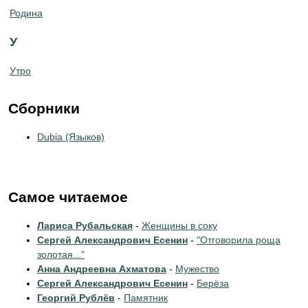
Родина
У
Утро
Сборники
Dubia (Языков)
Самое читаемое
Лариса Рубальская
-
Женщины в соку
Сергей Александрович Есенин
-
"Отговорила роща
золотая..."
Анна Андреевна Ахматова
-
Мужество
Сергей Александрович Есенин
-
Берёза
Георгий Рублёв
-
Памятник