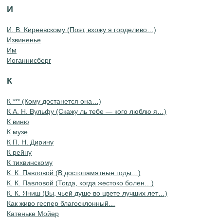
И
И. В. Киреевскому (Поэт, вхожу я горделиво…)
Извиненье
Им
Иоганнисберг
К
К *** (Кому достанется она…)
К А. Н. Вульфу (Скажу ль тебе — кого люблю я…)
К виню
К музе
К П. Н. Дирину
К рейну
К тихвинскому
К. К. Павловой (В достопамятные годы…)
К. К. Павловой (Тогда, когда жестоко болен…)
К. К. Яниш (Вы, чьей душе во цвете лучших лет…)
Как живо геспер благосклонный…
Катеньке Мойер