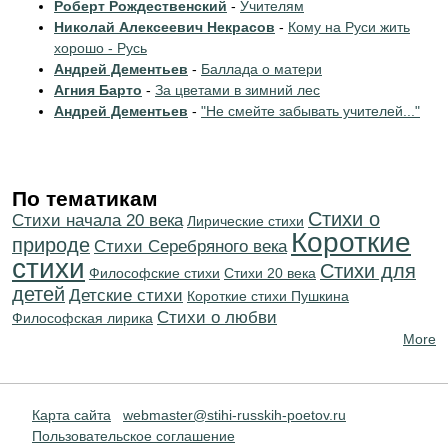
Роберт Рождественский
-
Учителям
Николай Алексеевич Некрасов
-
Кому на Руси жить
хорошо - Русь
Андрей Дементьев
-
Баллада о матери
Агния Барто
-
За цветами в зимний лес
Андрей Дементьев
-
"Не смейте забывать учителей..."
По тематикам
Стихи о
Cтихи начала 20 века
Лирические стихи
Короткие
природе
Cтихи Серебряного века
стихи
Стихи для
Философские стихи
Стихи 20 века
детей
Детские стихи
Короткие стихи Пушкина
Стихи о любви
Философская лирика
More
Карта сайта
webmaster@stihi-russkih-poetov.ru
Пользовательское соглашение