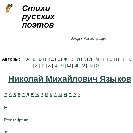
Jump to navigation
Стихи
русских
поэтов
Вход
/
Регистрация
Авторы:
А
|
Б
|
В
|
Г
|
Д
|
Е
|
Ж
|
З
|
И
|
К
|
Л
|
М
|
Н
|
О
|
П
|
Р
|
С
|
Т
|
У
|
Ф
|
Х
|
Ц
|
Ч
|
Ш
|
Щ
|
Э
|
Ю
|
Я
Николай Михайлович Языков
P
А
Б
В
Г
Д
Е
Ж
З
И
К
Л
М
Н
П
Р
У
P
Postscriptum
А