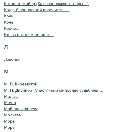
Катеньке мойер (Как очаровывает взоры…)
Когда б парнасский повелитель…
Конь
Конь
Корчма
Кто за покалом не поёт…
Л
Ливония
М
М. В. Киреевской
М. Н. Дириной (Счастливый милостью судьбины…)
Малага
Мечта
Мой апокалипсис
Молитва
Море
Море