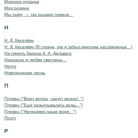
Морское купанье
Моя родина
Мы пьём, — так рыцари пивали…
Н
Н. Д. Киселёву
Н. Д. Киселёву (В стране, где я забыл мирские наслажденья…)
На смерть барона А. А. Дельвига
Напрасно я любви светланы…
Нечто
Новгородская песнь
П
Пловец ("Воют волны, скачут волны!..")
Пловец ("Ещё разыгрывались воды...")
Пловец ("Нелюдимо наше море...")
Поэту
Р