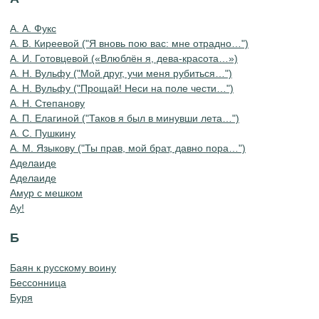
А. А. Фукс
А. В. Киреевой ("Я вновь пою вас: мне отрадно…")
А. И. Готовцевой («Влюблён я, дева-красота…»)
А. Н. Вульфу ("Мой друг, учи меня рубиться…")
А. Н. Вульфу ("Прощай! Неси на поле чести…")
А. Н. Степанову
А. П. Елагиной ("Таков я был в минувши лета…")
А. С. Пушкину
А. М. Языкову ("Ты прав, мой брат, давно пора…")
Аделаиде
Аделаиде
Амур с мешком
Ау!
Б
Баян к русскому воину
Бессонница
Буря