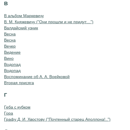
В
В альбом Маркевичу
В. М. Княжевичу ("Они прошли и не придут…")
Валдайский узник
Весна
Весна
Вечер
Видение
Вино
Водопад
Водопад
Воспоминание об А. А. Воейковой
Вторая присяга
Г
Геба с кубком
Гора
Графу Д. И. Хвостову ("Почтенный старец Аполлона!..")