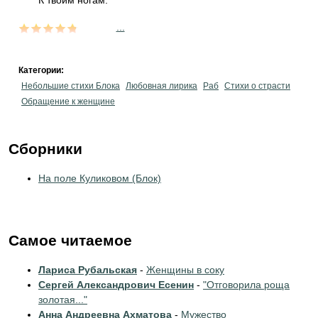
К твоим ногам.
...
Категории:
Небольшие стихи Блока
Любовная лирика
Раб
Стихи о страсти
Обращение к женщине
Сборники
На поле Куликовом (Блок)
Самое читаемое
Лариса Рубальская
-
Женщины в соку
Сергей Александрович Есенин
-
"Отговорила роща
золотая..."
Анна Андреевна Ахматова
-
Мужество