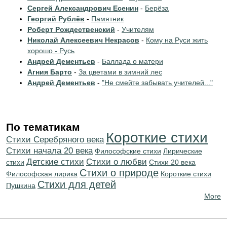
Сергей Александрович Есенин
-
Берёза
Георгий Рублёв
-
Памятник
Роберт Рождественский
-
Учителям
Николай Алексеевич Некрасов
-
Кому на Руси жить
хорошо - Русь
Андрей Дементьев
-
Баллада о матери
Агния Барто
-
За цветами в зимний лес
Андрей Дементьев
-
"Не смейте забывать учителей..."
По тематикам
Короткие стихи
Cтихи Серебряного века
Cтихи начала 20 века
Философские стихи
Лирические
Детские стихи
Стихи о любви
стихи
Стихи 20 века
Стихи о природе
Философская лирика
Короткие стихи
Стихи для детей
Пушкина
More