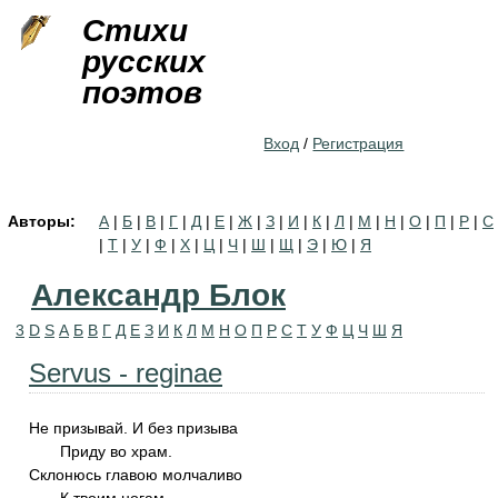
Jump to navigation
Стихи
русских
поэтов
Вход
/
Регистрация
Авторы:
А
|
Б
|
В
|
Г
|
Д
|
Е
|
Ж
|
З
|
И
|
К
|
Л
|
М
|
Н
|
О
|
П
|
Р
|
С
|
Т
|
У
|
Ф
|
Х
|
Ц
|
Ч
|
Ш
|
Щ
|
Э
|
Ю
|
Я
Александр Блок
3
D
S
А
Б
В
Г
Д
Е
З
И
К
Л
М
Н
О
П
Р
С
Т
У
Ф
Ц
Ч
Ш
Я
Servus - reginae
Не призывай. И без призыва
Приду во храм.
Склонюсь главою молчаливо