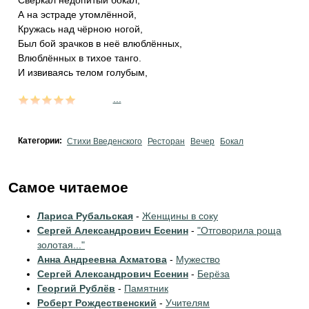
Сверкал недопитый бокал,
А на эстраде утомлённой,
Кружась над чёрною ногой,
Был бой зрачков в неё влюблённых,
Влюблённых в тихое танго.
И извиваясь телом голубым,
...
Категории:
Стихи Введенского
Ресторан
Вечер
Бокал
Самое читаемое
Лариса Рубальская
-
Женщины в соку
Сергей Александрович Есенин
-
"Отговорила роща
золотая..."
Анна Андреевна Ахматова
-
Мужество
Сергей Александрович Есенин
-
Берёза
Георгий Рублёв
-
Памятник
Роберт Рождественский
-
Учителям