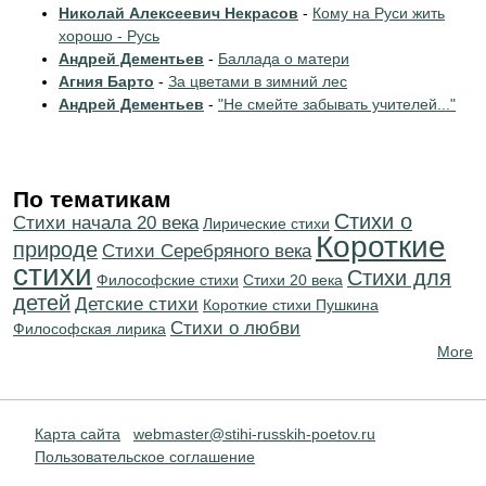
Николай Алексеевич Некрасов
-
Кому на Руси жить
хорошо - Русь
Андрей Дементьев
-
Баллада о матери
Агния Барто
-
За цветами в зимний лес
Андрей Дементьев
-
"Не смейте забывать учителей..."
По тематикам
Стихи о
Cтихи начала 20 века
Лирические стихи
Короткие
природе
Cтихи Серебряного века
стихи
Стихи для
Философские стихи
Стихи 20 века
детей
Детские стихи
Короткие стихи Пушкина
Стихи о любви
Философская лирика
More
Карта сайта
webmaster@stihi-russkih-poetov.ru
Пользовательское соглашение