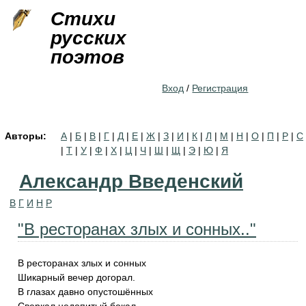
Jump to navigation
Стихи
русских
поэтов
Вход
/
Регистрация
Авторы:
А
|
Б
|
В
|
Г
|
Д
|
Е
|
Ж
|
З
|
И
|
К
|
Л
|
М
|
Н
|
О
|
П
|
Р
|
С
|
Т
|
У
|
Ф
|
Х
|
Ц
|
Ч
|
Ш
|
Щ
|
Э
|
Ю
|
Я
Александр Введенский
В
Г
И
Н
Р
"В ресторанах злых и сонных.."
В ресторанах злых и сонных
Шикарный вечер догорал.
В глазах давно опустошённых