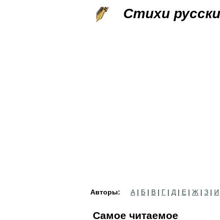
Стихи русск
Авторы:
А
|
Б
|
В
|
Г
|
Д
|
Е
|
Ж
|
З
|
И
Самое читаемое