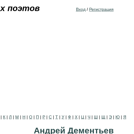
Jump to navigation
их поэтов
Вход
/
Регистрация
|
К
|
Л
|
М
|
Н
|
О
|
П
|
Р
|
С
|
Т
|
У
|
Ф
|
Х
|
Ц
|
Ч
|
Ш
|
Щ
|
Э
|
Ю
|
Я
Андрей Дементьев