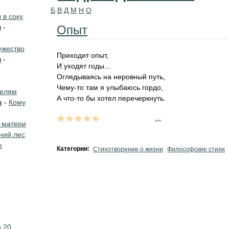
Б
В
Д
М
Н
О
в соку
н
-
Опыт
жество
Приходит опыт,
н
-
И уходят годы...
Оглядываясь на неровный путь,
Чему-то там я улыбаюсь гордо,
телям
А что-то бы хотел перечеркнуть.
в
-
Кому
...
 матери
ний лес
е
Категории:
Стихотворение о жизни
Философские стихи
 20