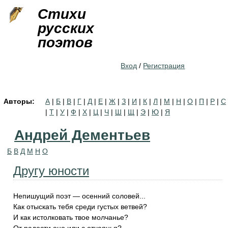
Jump to navigation
Стихи
русских
поэтов
Вход
/
Регистрация
Авторы:
А
|
Б
|
В
|
Г
|
Д
|
Е
|
Ж
|
З
|
И
|
К
|
Л
|
М
|
Н
|
О
|
П
|
Р
|
С
|
Т
|
У
|
Ф
|
Х
|
Ц
|
Ч
|
Ш
|
Щ
|
Э
|
Ю
|
Я
Андрей Дементьев
Б
В
Д
М
Н
О
Другу юности
Непишущий поэт — осенний соловей...
Как отыскать тебя среди густых ветвей?
И как истолковать твое молчанье?