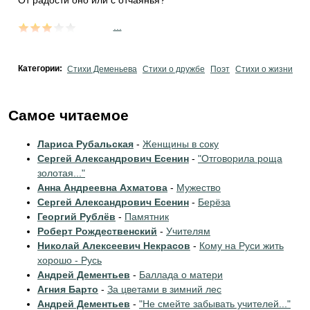
От радости оно или с отчаянья?
...
Категории:
Стихи Деменьева
Стихи о дружбе
Поэт
Стихи о жизни
Самое читаемое
Лариса Рубальская
-
Женщины в соку
Сергей Александрович Есенин
-
"Отговорила роща
золотая..."
Анна Андреевна Ахматова
-
Мужество
Сергей Александрович Есенин
-
Берёза
Георгий Рублёв
-
Памятник
Роберт Рождественский
-
Учителям
Николай Алексеевич Некрасов
-
Кому на Руси жить
хорошо - Русь
Андрей Дементьев
-
Баллада о матери
Агния Барто
-
За цветами в зимний лес
Андрей Дементьев
-
"Не смейте забывать учителей..."