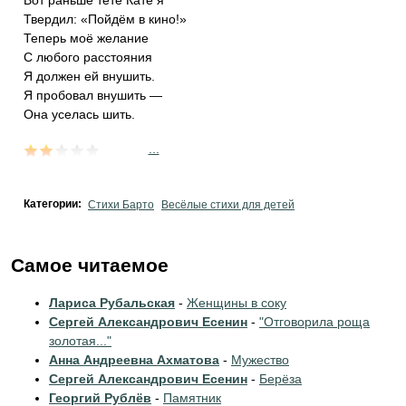
Вот раньше тёте Кате я
Твердил: «Пойдём в кино!»
Теперь моё желание
С любого расстояния
Я должен ей внушить.
Я пробовал внушить —
Она уселась шить.
...
Категории:
Стихи Барто
Весёлые стихи для детей
Самое читаемое
Лариса Рубальская
-
Женщины в соку
Сергей Александрович Есенин
-
"Отговорила роща
золотая..."
Анна Андреевна Ахматова
-
Мужество
Сергей Александрович Есенин
-
Берёза
Георгий Рублёв
-
Памятник