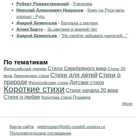
Роберт Рождественский
-
Учителям
Николай Алексеевич Некрасов
-
Кому на Руси жить
хорошо - Русь
Андрей Дементьев
-
Баллада о матери
Агния Барто
-
За цветами в зимний лес
Андрей Дементьев
-
"Не смейте забывать учителей..."
По тематикам
Cтихи Серебряного века
Философская лирика
Стихи 20
Стихи для детей
Стихи о
века
Лирические стихи
природе
Детские стихи
Философские стихи
Короткие стихи
Cтихи начала 20 века
Стихи о любви
Короткие стихи Пушкина
More
Карта сайта
webmaster@stihi-russkih-poetov.ru
Пользовательское соглашение