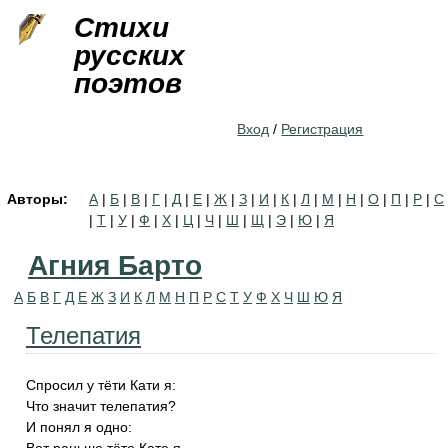
Jump to navigation
Стихи
русских
поэтов
Вход
/
Регистрация
Авторы:
А
|
Б
|
В
|
Г
|
Д
|
Е
|
Ж
|
З
|
И
|
К
|
Л
|
М
|
Н
|
О
|
П
|
Р
|
С
|
Т
|
У
|
Ф
|
Х
|
Ц
|
Ч
|
Ш
|
Щ
|
Э
|
Ю
|
Я
Агния Барто
А
Б
В
Г
Д
Е
Ж
З
И
К
Л
М
Н
П
Р
С
Т
У
Ф
Х
Ч
Ш
Ю
Я
Телепатия
Спросил у тёти Кати я:
Что значит телепатия?
И понял я одно: