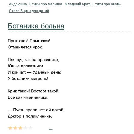
Андрюшка
Стихи про малыша
Младший брат
Стихи про обувь
Стихи Барто для детей
Ботаника больна
Прыг-скок! Прыг-скок!
Отменяется урок.
Пляшут, как на празднике,
Юные проказники
И кричат: — Удачный день:
У ботаники мигрень!
Крик такой! Восторг такой!
Все как именинники.
— Пусть пропишет ей покой
Доктор в поликлинике,
...