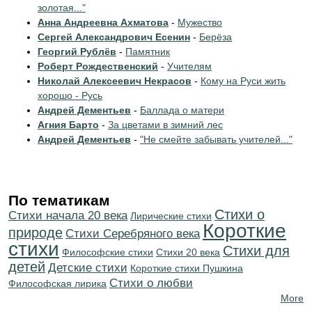
золотая..."
Анна Андреевна Ахматова
-
Мужество
Сергей Александрович Есенин
-
Берёза
Георгий Рублёв
-
Памятник
Роберт Рождественский
-
Учителям
Николай Алексеевич Некрасов
-
Кому на Руси жить
хорошо - Русь
Андрей Дементьев
-
Баллада о матери
Агния Барто
-
За цветами в зимний лес
Андрей Дементьев
-
"Не смейте забывать учителей..."
По тематикам
Стихи о
Cтихи начала 20 века
Лирические стихи
Короткие
природе
Cтихи Серебряного века
стихи
Стихи для
Философские стихи
Стихи 20 века
детей
Детские стихи
Короткие стихи Пушкина
Стихи о любви
Философская лирика
More