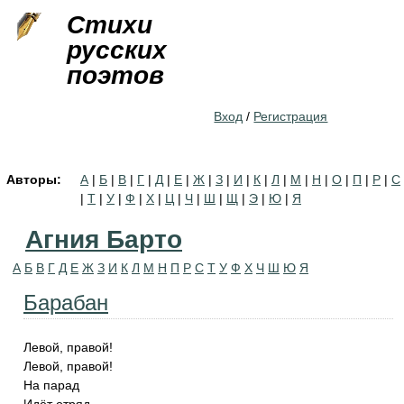
Jump to navigation
Стихи
русских
поэтов
Вход
/
Регистрация
Авторы:
А
|
Б
|
В
|
Г
|
Д
|
Е
|
Ж
|
З
|
И
|
К
|
Л
|
М
|
Н
|
О
|
П
|
Р
|
С
|
Т
|
У
|
Ф
|
Х
|
Ц
|
Ч
|
Ш
|
Щ
|
Э
|
Ю
|
Я
Агния Барто
А
Б
В
Г
Д
Е
Ж
З
И
К
Л
М
Н
П
Р
С
Т
У
Ф
Х
Ч
Ш
Ю
Я
Барабан
Левой, правой!
Левой, правой!
На парад