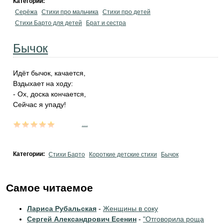
Категории:
Серёжа
Стихи про мальчика
Стихи про детей
Стихи Барто для детей
Брат и сестра
Бычок
Идёт бычок, качается,
Вздыхает на ходу:
- Ох, доска кончается,
Сейчас я упаду!
...
Категории:
Стихи Барто
Короткие детские стихи
Бычок
Самое читаемое
Лариса Рубальская
-
Женщины в соку
Сергей Александрович Есенин
-
"Отговорила роща