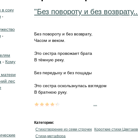
в соку
"Без повороту и без возврату..
н
-
жество
Без повороту и без возврату,
н
-
Часом и веком.
Это сестра провожает брата
телям
В тёмную реку.
в
-
Кому
Без передыху и без пощады
 матери
ний лес
Это сестра оскользнулась взглядом
е
В братнюю руку.
...
Категории:
Стихотворение из семи строчек
Короткие стихи Цветаев
ические
Стихи-метафора