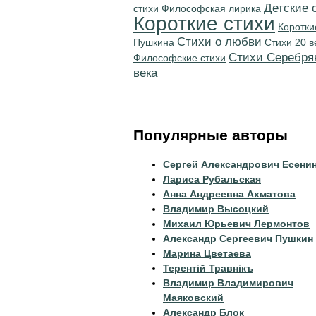
Детские 
стихи
Философская лирика
Короткие стихи
Коротки
Стихи о любви
Пушкина
Стихи 20 в
Cтихи Серебря
Философские стихи
века
Популярные авторы
Сергей Александрович Есени
Лариса Рубальская
Анна Андреевна Ахматова
Владимир Высоцкий
Михаил Юрьевич Лермонтов
Александр Сергеевич Пушкин
Марина Цветаева
Терентiй Травнiкъ
Владимир Владимирович
Маяковский
Александр Блок