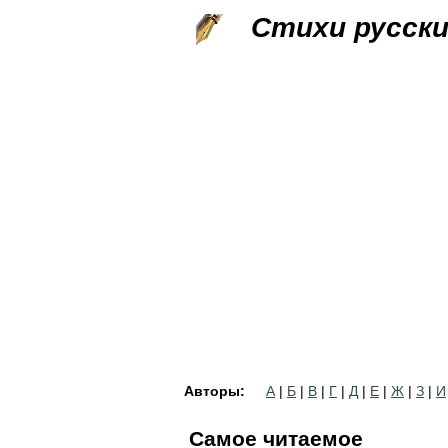
Стихи русск
Авторы:
А
|
Б
|
В
|
Г
|
Д
|
Е
|
Ж
|
З
|
И
Самое читаемое