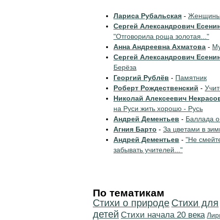
Лариса Рубальская
-
Женщины 
Сергей Александрович Есени
"Отговорила роща золотая..."
Анна Андреевна Ахматова
-
Му
Сергей Александрович Есени
Берёза
Георгий Рублёв
-
Памятник
Роберт Рождественский
-
Учи
Николай Алексеевич Некрасо
на Руси жить хорошо - Русь
Андрей Дементьев
-
Баллада о
Агния Барто
-
За цветами в зим
Андрей Дементьев
-
"Не смейт
забывать учителей..."
По тематикам
Стихи о природе
Стихи для
детей
Cтихи начала 20 века
Лир