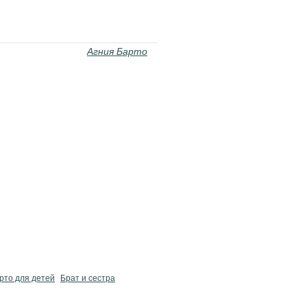
Агния Барто
рто для детей
Брат и сестра