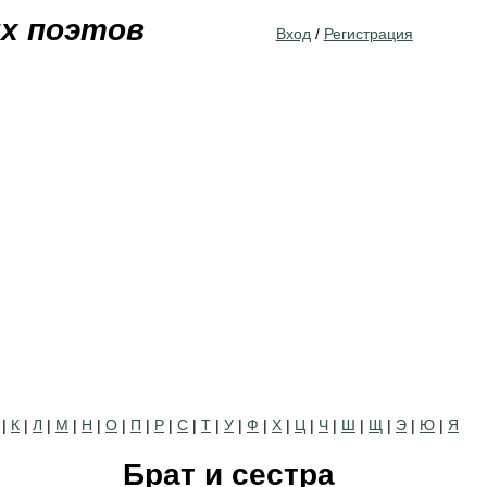
Jump to navigation
их поэтов
Вход
/
Регистрация
|
К
|
Л
|
М
|
Н
|
О
|
П
|
Р
|
С
|
Т
|
У
|
Ф
|
Х
|
Ц
|
Ч
|
Ш
|
Щ
|
Э
|
Ю
|
Я
Брат и сестра