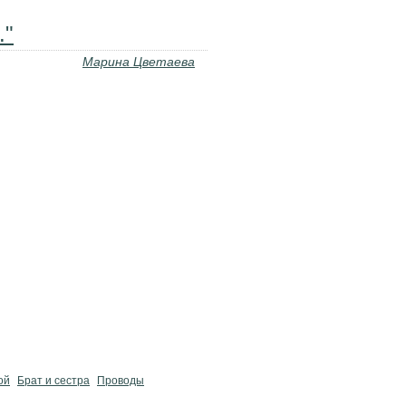
."
Марина Цветаева
ой
Брат и сестра
Проводы