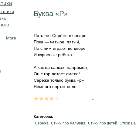
стихи
е стихи
Буква «Р»
ека
ного
Пять лет Серёже в январе,
More
Пока — четыре, пятый,
Но с ним играют во дворе
И взрослые ребята.
А как на санках, например,
н
Он с гор летает смело!
Серёже только буква «р»
Немного портит дело.
...
Категории:
Серёжа
Стихи про мальчика
Стихи про детей
Стихи Ба