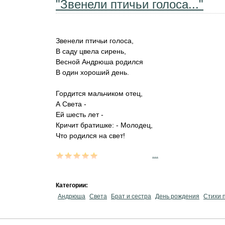
"Звенели птичьи голоса..."
Звенели птичьи голоса,
В саду цвела сирень,
Весной Андрюша родился
В один хороший день.
Гордится мальчиком отец,
А Света -
Ей шесть лет -
Кричит братишке: - Молодец,
Что родился на свет!
...
Категории:
Андрюша
Света
Брат и сестра
День рождения
Стихи 