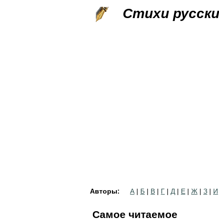
Стихи русск
Авторы:
А
|
Б
|
В
|
Г
|
Д
|
Е
|
Ж
|
З
|
И
Самое читаемое