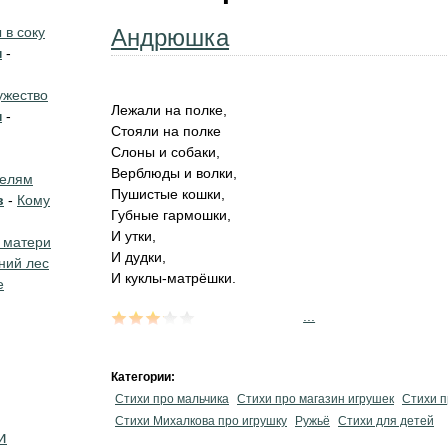
в соку
Андрюшка
н
-
жество
Лежали на полке,
н
-
Стояли на полке
Слоны и собаки,
Верблюды и волки,
телям
Пушистые кошки,
в
-
Кому
Губные гармошки,
И утки,
 матери
И дудки,
ний лес
И куклы-матрёшки.
е
...
Категории:
Стихи про мальчика
Стихи про магазин игрушек
Стихи 
Стихи Михалкова про игрушку
Ружьё
Стихи для детей
и