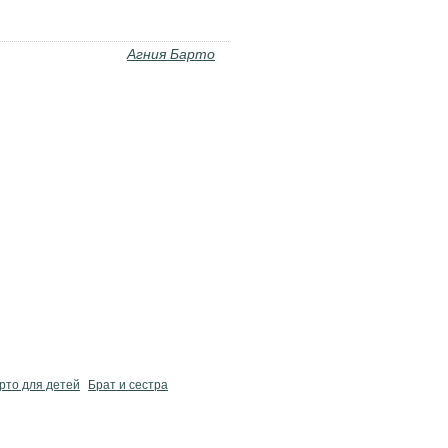
Агния Барто
рто для детей
Брат и сестра