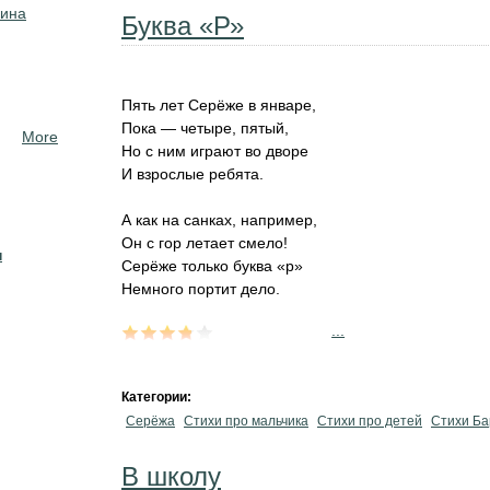
кина
Буква «Р»
Пять лет Серёже в январе,
Пока — четыре, пятый,
More
Но с ним играют во дворе
И взрослые ребята.
А как на санках, например,
Он с гор летает смело!
н
Серёже только буква «р»
Немного портит дело.
...
Категории:
Серёжа
Стихи про мальчика
Стихи про детей
Стихи Ба
В школу