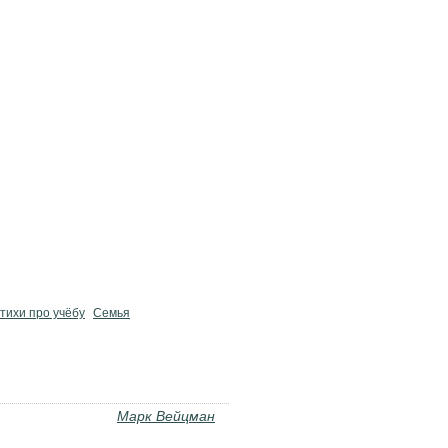
тихи про учёбу
Семья
Марк Вейцман