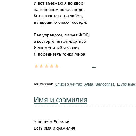
И вот въезжаю я во двор
на гоночном велосипеде.
Коты взлетают на забор,
в ладоши хлопают соседи.
Рад управдом, ликует ЖЭК,
в восторге пятая квартира.
Я знаменитый человек!
Я победитель гонки Мира!
...
Категории:
Стихи о мечтах
Алла
Велосипед
Шуточные 
Имя и фамилия
У нашего Василия
Есть имя и фамилия.