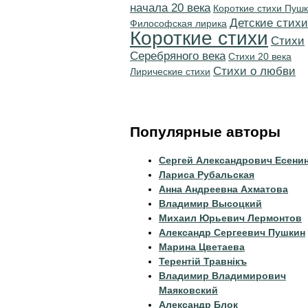
начала 20 века
Короткие стихи Пуш
Детские стихи
Философская лирика
Короткие стихи
Cтихи
Серебряного века
Стихи 20 века
Стихи о любви
Лирические стихи
Популярные авторы
Сергей Александрович Есени
Лариса Рубальская
Анна Андреевна Ахматова
Владимир Высоцкий
Михаил Юрьевич Лермонтов
Александр Сергеевич Пушкин
Марина Цветаева
Терентiй Травнiкъ
Владимир Владимирович
Маяковский
Александр Блок