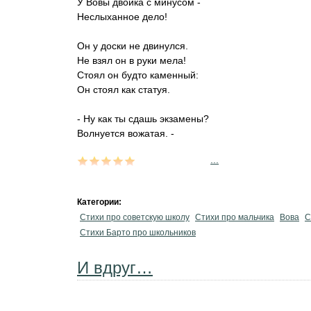
У Вовы двойка с минусом -
Неслыханное дело!
Он у доски не двинулся.
Не взял он в руки мела!
Стоял он будто каменный:
Он стоял как статуя.
- Ну как ты сдашь экзамены?
Волнуется вожатая. -
...
Категории:
Стихи про советскую школу
Стихи про мальчика
Вова
С
Стихи Барто про школьников
И вдруг…