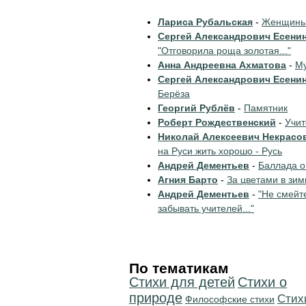
Лариса Рубальская
-
Женщины 
Сергей Александрович Есени
"Отговорила роща золотая..."
Анна Андреевна Ахматова
-
Му
Сергей Александрович Есени
Берёза
Георгий Рублёв
-
Памятник
Роберт Рождественский
-
Учи
Николай Алексеевич Некрасо
на Руси жить хорошо - Русь
Андрей Дементьев
-
Баллада о
Агния Барто
-
За цветами в зим
Андрей Дементьев
-
"Не смейт
забывать учителей..."
По тематикам
Стихи для детей
Стихи о
природе
Cтих
Философские стихи