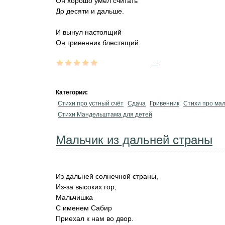
Он хорошо умел считать
До десяти и дальше.
И вынул настоящий
Он гривенник блестящий.
...
Категории:
Стихи про устный счёт
Сдача
Гривенник
Стихи про мал
Стихи Мандельштама для детей
Мальчик из дальней страны
Из дальней солнечной страны,
Из-за высоких гор,
Мальчишка
С именем Сабир
Приехал к нам во двор.