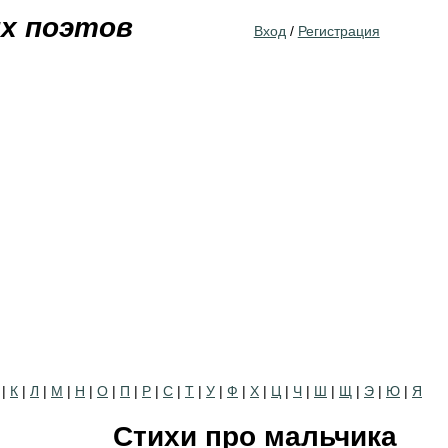
Jump to navigation
их поэтов
Вход
/
Регистрация
|
К
|
Л
|
М
|
Н
|
О
|
П
|
Р
|
С
|
Т
|
У
|
Ф
|
Х
|
Ц
|
Ч
|
Ш
|
Щ
|
Э
|
Ю
|
Я
Стихи про мальчика