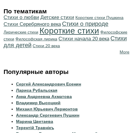
По тематикам
Стихи о любви
Детские стихи
Короткие стихи Пушкина
Стихи о природе
Cтихи Серебряного века
Короткие стихи
Лирические стихи
Философские
Стихи
Cтихи начала 20 века
стихи
Философская лирика
для детей
Стихи 20 века
More
Популярные авторы
Сергей Александрович Есенин
Лариса Рубальская
Анна Андреевна Ахматова
Владимир Высоцкий
Михаил Юрьевич Лермонтов
Александр Сергеевич Пушкин
Марина Цветаева
Терентiй Травнiкъ