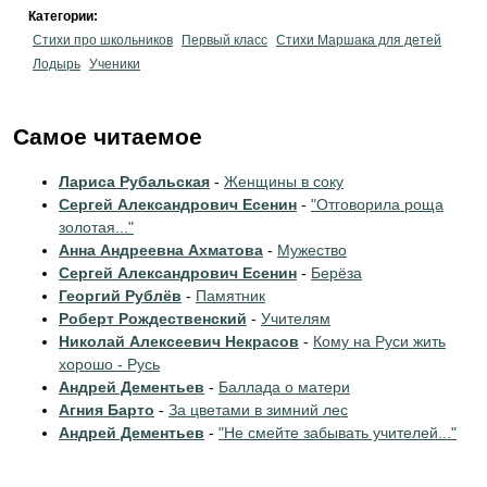
Категории:
Стихи про школьников
Первый класс
Стихи Маршака для детей
Лодырь
Ученики
Самое читаемое
Лариса Рубальская
-
Женщины в соку
Сергей Александрович Есенин
-
"Отговорила роща
золотая..."
Анна Андреевна Ахматова
-
Мужество
Сергей Александрович Есенин
-
Берёза
Георгий Рублёв
-
Памятник
Роберт Рождественский
-
Учителям
Николай Алексеевич Некрасов
-
Кому на Руси жить
хорошо - Русь
Андрей Дементьев
-
Баллада о матери
Агния Барто
-
За цветами в зимний лес
Андрей Дементьев
-
"Не смейте забывать учителей..."