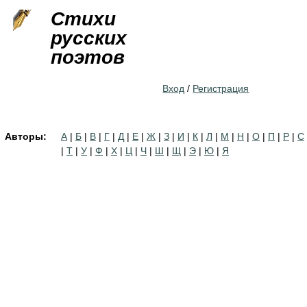
Jump to navigation
Стихи
русских
поэтов
Вход
/
Регистрация
Авторы:
А
|
Б
|
В
|
Г
|
Д
|
Е
|
Ж
|
З
|
И
|
К
|
Л
|
М
|
Н
|
О
|
П
|
Р
|
С
|
Т
|
У
|
Ф
|
Х
|
Ц
|
Ч
|
Ш
|
Щ
|
Э
|
Ю
|
Я