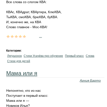
Все слова со слогом КВА:
КВАс, КВАдрат, КВАртира, КлюКВА,
ТыКВА, смоКВА, брюКВА, буКВА.
И, конечно же, на КВА
Слово главное - Мос-КВА!
...
Категории:
Лягушонок
Стихи Усачёва про обучение
Первый класс
Слова
Стихи для детей
Мама или я
Агния Барто
Непонятно, кто из нас
Поступает в первый класс:
Мама или я —
Новиков Илья?