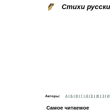
Стихи русск
Авторы:
А
|
Б
|
В
|
Г
|
Д
|
Е
|
Ж
|
З
|
И
Самое читаемое