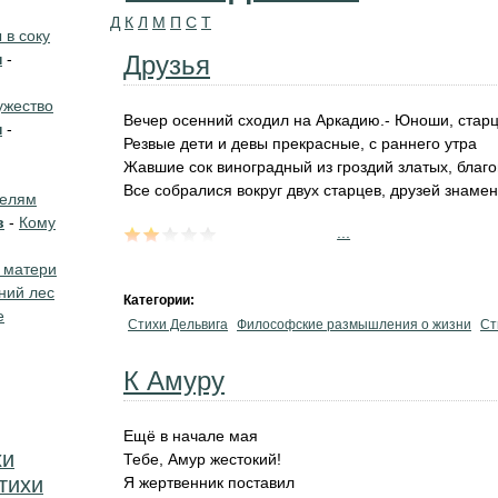
Д
К
Л
М
П
С
Т
в соку
н
-
Друзья
жество
Вечер осенний сходил на Аркадию.- Юноши, стар
н
-
Резвые дети и девы прекрасные, с раннего утра
Жавшие сок виноградный из гроздий златых, благ
Все собралися вокруг двух старцев, друзей знамен
телям
в
-
Кому
...
 матери
ний лес
Категории:
е
Стихи Дельвига
Философские размышления о жизни
Ст
К Амуру
Ещё в начале мая
хи
Тебе, Амур жестокий!
тихи
Я жертвенник поставил