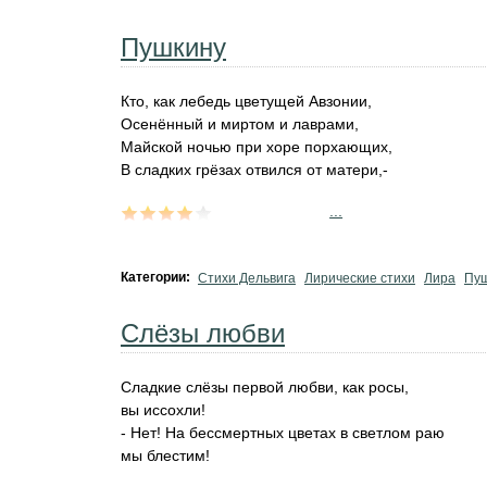
Пушкину
Кто, как лебедь цветущей Авзонии,
Осенённый и миртом и лаврами,
Майской ночью при хоре порхающих,
В сладких грёзах отвился от матери,-
...
Категории:
Стихи Дельвига
Лирические стихи
Лира
Пу
Слёзы любви
Сладкие слёзы первой любви, как росы,
вы иссохли!
- Нет! На бессмертных цветах в светлом раю
мы блестим!