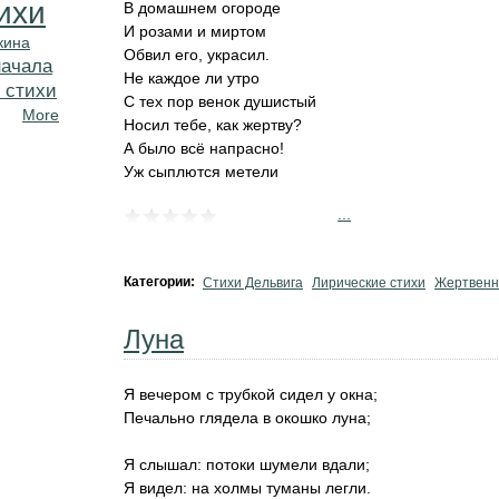
ихи
В домашнем огороде
И розами и миртом
кина
Обвил его, украсил.
начала
Не каждое ли утро
 стихи
С тех пор венок душистый
More
Носил тебе, как жертву?
А было всё напрасно!
Уж сыплются метели
...
Категории:
Стихи Дельвига
Лирические стихи
Жертвенн
Луна
Я вечером с трубкой сидел у окна;
Печально глядела в окошко луна;
Я слышал: потоки шумели вдали;
Я видел: на холмы туманы легли.