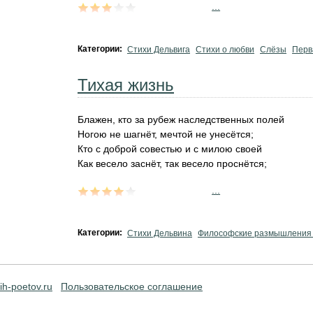
...
Категории:
Стихи Дельвига
Стихи о любви
Слёзы
Перв
Тихая жизнь
Блажен, кто за рубеж наследственных полей
Ногою не шагнёт, мечтой не унесётся;
Кто с доброй совестью и с милою своей
Как весело заснёт, так весело проснётся;
...
Категории:
Стихи Дельвина
Философские размышления 
ih-poetov.ru
Пользовательское соглашение