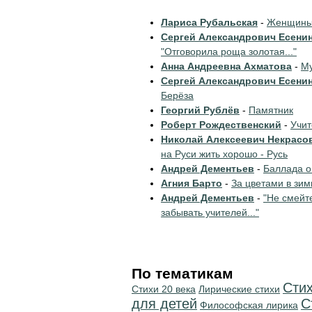
Лариса Рубальская
-
Женщины 
Сергей Александрович Есени
"Отговорила роща золотая..."
Анна Андреевна Ахматова
-
Му
Сергей Александрович Есени
Берёза
Георгий Рублёв
-
Памятник
Роберт Рождественский
-
Учи
Николай Алексеевич Некрасо
на Руси жить хорошо - Русь
Андрей Дементьев
-
Баллада о
Агния Барто
-
За цветами в зим
Андрей Дементьев
-
"Не смейт
забывать учителей..."
По тематикам
Сти
Стихи 20 века
Лирические стихи
для детей
С
Философская лирика