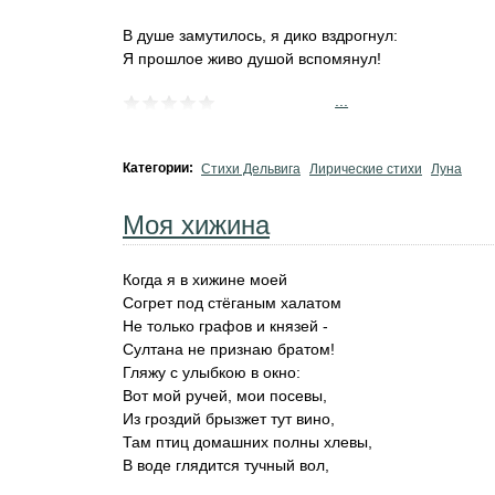
В душе замутилось, я дико вздрогнул:
Я прошлое живо душой вспомянул!
...
Категории:
Стихи Дельвига
Лирические стихи
Луна
Моя хижина
Когда я в хижине моей
Согрет под стёганым халатом
Не только графов и князей -
Султана не признаю братом!
Гляжу с улыбкою в окно:
Вот мой ручей, мои посевы,
Из гроздий брызжет тут вино,
Там птиц домашних полны хлевы,
В воде глядится тучный вол,