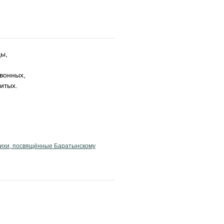
цы,
овонных,
итых.
ихи, посвящённые Баратынскому