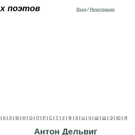
Jump to navigation
их поэтов
Вход
/
Регистрация
|
К
|
Л
|
М
|
Н
|
О
|
П
|
Р
|
С
|
Т
|
У
|
Ф
|
Х
|
Ц
|
Ч
|
Ш
|
Щ
|
Э
|
Ю
|
Я
Антон Дельвиг