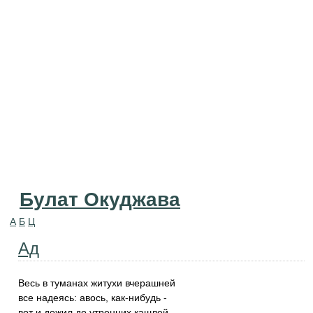
Булат Окуджава
А
Б
Ц
Ад
Весь в туманах житухи вчерашней
все надеясь: авось, как-нибудь -
вот и дожил до утренних кашлей,