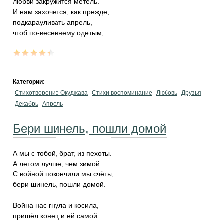
любви закружится метель.
И нам захочется, как прежде,
подкарауливать апрель,
чтоб по-весеннему одетым,
...
Категории:
Стихотворение Окуджава
Стихи-воспоминание
Любовь
Друзья
Декабрь
Апрель
Бери шинель, пошли домой
А мы с тобой, брат, из пехоты.
А летом лучше, чем зимой.
С войной покончили мы счёты,
бери шинель, пошли домой.
Война нас гнула и косила,
пришёл конец и ей самой.