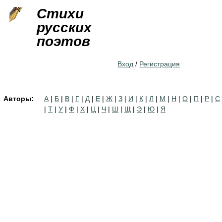
Jump to navigation
Стихи
русских
поэтов
Вход
/
Регистрация
Авторы:
А
|
Б
|
В
|
Г
|
Д
|
Е
|
Ж
|
З
|
И
|
К
|
Л
|
М
|
Н
|
О
|
П
|
Р
|
С
|
Т
|
У
|
Ф
|
Х
|
Ц
|
Ч
|
Ш
|
Щ
|
Э
|
Ю
|
Я