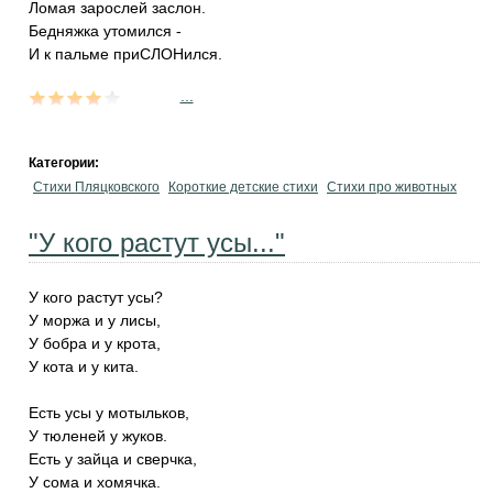
Ломая зарослей заслон.
Бедняжка утомился -
И к пальме приСЛОНился.
...
Категории:
Стихи Пляцковского
Короткие детские стихи
Стихи про животных
"У кого растут усы..."
У кого растут усы?
У моржа и у лисы,
У бобра и у крота,
У кота и у кита.
Есть усы у мотыльков,
У тюленей у жуков.
Есть у зайца и сверчка,
У сома и хомячка.