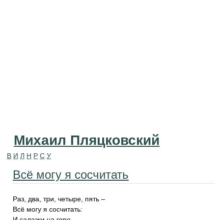
Михаил Пляцковский
В
И
Л
Н
Р
С
У
Всё могу я сосчитать
Раз, два, три, четыре, пять –
Всё могу я сосчитать:
И салазки на горе,