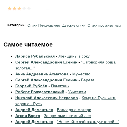
...
Категории:
Стихи Пляцковского
Детские стихи
Стихи про животных
Самое читаемое
Лариса Рубальская
-
Женщины в соку
Сергей Александрович Есенин
-
"Отговорила роща
золотая..."
Анна Андреевна Ахматова
-
Мужество
Сергей Александрович Есенин
-
Берёза
Георгий Рублёв
-
Памятник
Роберт Рождественский
-
Учителям
Николай Алексеевич Некрасов
-
Кому на Руси жить
хорошо - Русь
Андрей Дементьев
-
Баллада о матери
Агния Барто
-
За цветами в зимний лес
Андрей Дементьев
-
"Не смейте забывать учителей..."