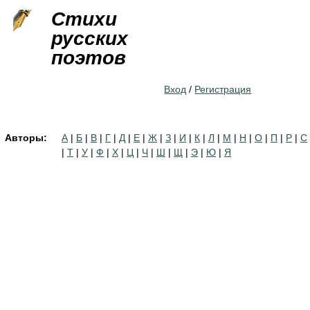
Jump to navigation
Стихи
русских
поэтов
Вход
/
Регистрация
Авторы:
А
|
Б
|
В
|
Г
|
Д
|
Е
|
Ж
|
З
|
И
|
К
|
Л
|
М
|
Н
|
О
|
П
|
Р
|
С
|
Т
|
У
|
Ф
|
Х
|
Ц
|
Ч
|
Ш
|
Щ
|
Э
|
Ю
|
Я