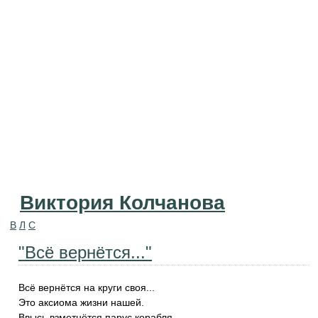
Виктория Колчанова
В
Л
С
"Всё вернётся..."
Всё вернётся на круги своя...
Это аксиома жизни нашей.
Ввысь взметнётся парус корабля,