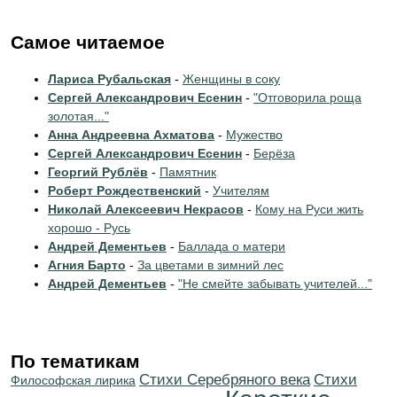
Самое читаемое
Лариса Рубальская
-
Женщины в соку
Сергей Александрович Есенин
-
"Отговорила роща
золотая..."
Анна Андреевна Ахматова
-
Мужество
Сергей Александрович Есенин
-
Берёза
Георгий Рублёв
-
Памятник
Роберт Рождественский
-
Учителям
Николай Алексеевич Некрасов
-
Кому на Руси жить
хорошо - Русь
Андрей Дементьев
-
Баллада о матери
Агния Барто
-
За цветами в зимний лес
Андрей Дементьев
-
"Не смейте забывать учителей..."
По тематикам
Cтихи Серебряного века
Cтихи
Философская лирика