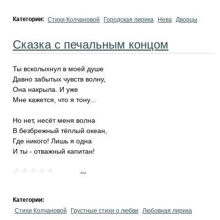
Категории:
Стихи Колчановой
Городская лирика
Нева
Дворцы
Сказка с печальным концом
Ты всколыхнул в моей душе
Давно забытых чувств волну,
Она накрыла. И уже
Мне кажется, что я тону...
Но нет, несёт меня волна
В безбрежный тёплый океан,
Где никого! Лишь я одна
И ты - отважный капитан!
...
Категории:
Стихи Колчановой
Грустные стихи о любви
Любовная лирика