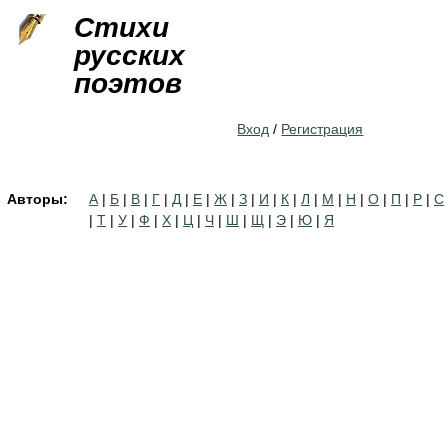
Jump to navigation
Стихи
русских
поэтов
Вход
/
Регистрация
Авторы:
А
|
Б
|
В
|
Г
|
Д
|
Е
|
Ж
|
З
|
И
|
К
|
Л
|
М
|
Н
|
О
|
П
|
Р
|
С
|
Т
|
У
|
Ф
|
Х
|
Ц
|
Ч
|
Ш
|
Щ
|
Э
|
Ю
|
Я