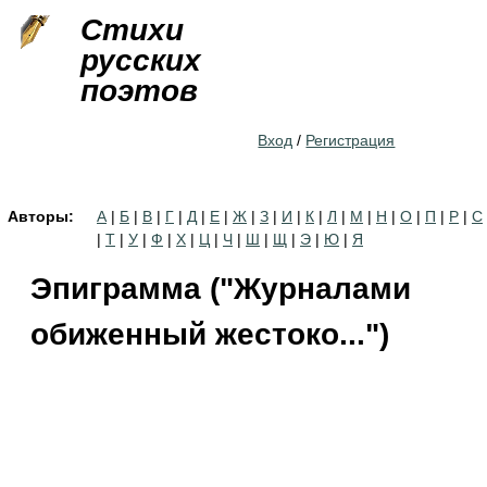
Jump to navigation
Стихи
русских
поэтов
Вход
/
Регистрация
Авторы:
А
|
Б
|
В
|
Г
|
Д
|
Е
|
Ж
|
З
|
И
|
К
|
Л
|
М
|
Н
|
О
|
П
|
Р
|
С
|
Т
|
У
|
Ф
|
Х
|
Ц
|
Ч
|
Ш
|
Щ
|
Э
|
Ю
|
Я
Эпиграмма ("Журналами
обиженный жестоко...")