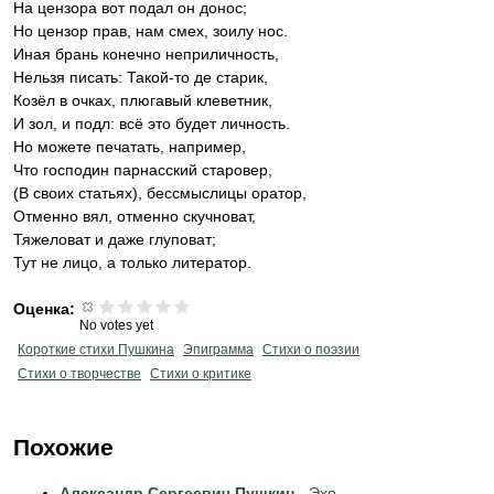
На цензора вот подал он донос;
Но цензор прав, нам смех, зоилу нос.
Иная брань конечно неприличность,
Нельзя писать: Такой-то де старик,
Козёл в очках, плюгавый клеветник,
И зол, и подл: всё это будет личность.
Но можете печатать, например,
Что господин парнасский старовер,
(В своих статьях), бессмыслицы оратор,
Отменно вял, отменно скучноват,
Тяжеловат и даже глуповат;
Тут не лицо, а только литератор.
Оценка:
No votes yet
Короткие стихи Пушкина
Эпиграмма
Стихи о поэзии
Стихи о творчестве
Стихи о критике
Похожие
Александр Сергеевич Пушкин
- Эхо