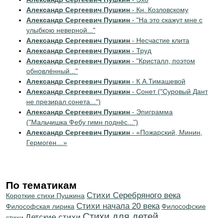
Александр Сергеевич Пушкин
- Кн. Козловскому
Александр Сергеевич Пушкин
- "На это скажут мне с
улыбкою неверной..."
Александр Сергеевич Пушкин
- Несчастие клита
Александр Сергеевич Пушкин
- Труд
Александр Сергеевич Пушкин
- "Кристалл, поэтом
обновлённый..."
Александр Сергеевич Пушкин
- К А.Тимашевой
Александр Сергеевич Пушкин
- Сонет ("Суровый Дант
не презирал сонета...")
Александр Сергеевич Пушкин
- Эпиграмма
("Мальчишка Фебу гимн поднёс...")
Александр Сергеевич Пушкин
- «Пожарский, Минин,
Гермоген…»
По тематикам
Cтихи Серебряного века
Короткие стихи Пушкина
Cтихи начала 20 века
Философская лирика
Философские
Стихи для детей
Детские стихи
стихи