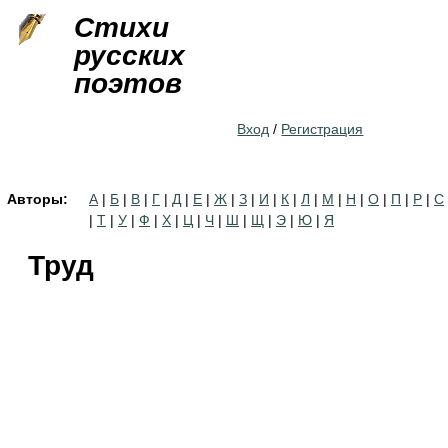
Jump to navigation
Стихи
русских
поэтов
Вход
/
Регистрация
Авторы:
А
|
Б
|
В
|
Г
|
Д
|
Е
|
Ж
|
З
|
И
|
К
|
Л
|
М
|
Н
|
О
|
П
|
Р
|
С
|
Т
|
У
|
Ф
|
Х
|
Ц
|
Ч
|
Ш
|
Щ
|
Э
|
Ю
|
Я
Труд