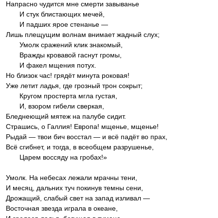
Напрасно чудится мне смерти завыванье
И стук блистающих мечей,
И падших ярое стенанье —
Лишь плещущим волнам внимает жадный слух;
Умолк сражений клик знакомый,
Вражды кровавой гаснут громы,
И факел мщения потух.
Но близок час! грядёт минута роковая!
Уже летит ладья, где грозный трон сокрыт;
Кругом простерта мгла густая,
И, взором гибели сверкая,
Бледнеющий мятеж на палубе сидит.
Страшись, о Галлия! Европа! мщенье, мщенье!
Рыдай — твои бич восстал — и всё падёт во прах,
Всё сгибнет, и тогда, в всеобщем разрушенье,
Царем воссяду на гробах!»
Умолк. На небесах лежали мрачны тени,
И месяц, дальних туч покинув темны сени,
Дрожащий, слабый свет на запад изливал —
Восточная звезда играла в океане,