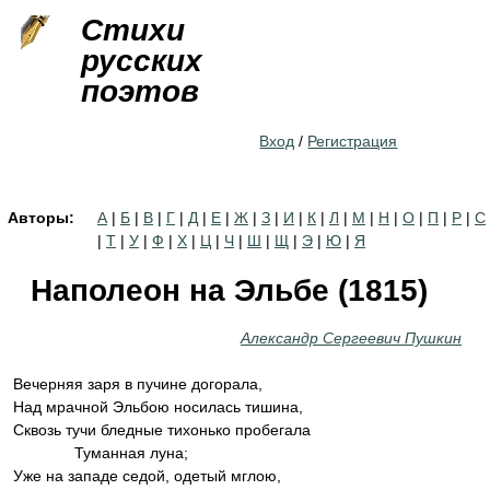
Jump to navigation
Стихи
русских
поэтов
Вход
/
Регистрация
Авторы:
А
|
Б
|
В
|
Г
|
Д
|
Е
|
Ж
|
З
|
И
|
К
|
Л
|
М
|
Н
|
О
|
П
|
Р
|
С
|
Т
|
У
|
Ф
|
Х
|
Ц
|
Ч
|
Ш
|
Щ
|
Э
|
Ю
|
Я
Наполеон на Эльбе (1815)
Александр Сергеевич Пушкин
Вечерняя заря в пучине догорала,
Над мрачной Эльбою носилась тишина,
Сквозь тучи бледные тихонько пробегала
Туманная луна;
Уже на западе седой, одетый мглою,