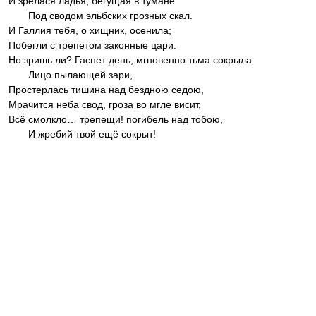
И зрелася ладья, бегущая в тумане
Под сводом эльбских грозных скал.
И Галлия тебя, о хищник, осенила;
Побегли с трепетом законные цари.
Но зришь ли? Гаснет день, мгновенно тьма сокрыла
Лицо пылающей зари,
Простерлась тишина над бездною седою,
Мрачится неба свод, гроза во мгле висит,
Всё смолкло… трепещи! погибель над тобою,
И жребий твой ещё сокрыт!