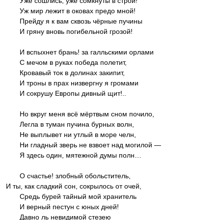
Уже сошлись, уже сомкнуты в строй!
Уж мир лежит в оковах предо мной!
Прейду я к вам сквозь чёрные пучины
И гряну вновь погибельной грозой!
И вспыхнет брань! за галльскими орлами
С мечом в руках победа полетит,
Кровавый ток в долинах закипит,
И троны в прах низвергну я громами
И сокрушу Европы дивный щит!..
Но вкруг меня всё мёртвым сном почило,
Легла в туман пучина бурных волн,
Не выплывет ни утлый в море челн,
Ни гладный зверь не взвоет над могилой —
Я здесь один, мятежной думы полн…
О счастье! злобный обольститель,
И ты, как сладкий сон, сокрылось от очей,
Средь бурей тайный мой хранитель
И верный пестун с юных дней!
Давно ль невидимой стезею