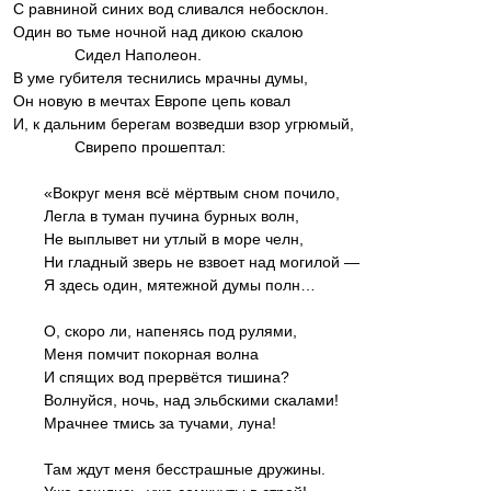
С равниной синих вод сливался небосклон.
Один во тьме ночной над дикою скалою
Сидел Наполеон.
В уме губителя теснились мрачны думы,
Он новую в мечтах Европе цепь ковал
И, к дальним берегам возведши взор угрюмый,
Свирепо прошептал:
«Вокруг меня всё мёртвым сном почило,
Легла в туман пучина бурных волн,
Не выплывет ни утлый в море челн,
Ни гладный зверь не взвоет над могилой —
Я здесь один, мятежной думы полн…
О, скоро ли, напенясь под рулями,
Меня помчит покорная волна
И спящих вод прервётся тишина?
Волнуйся, ночь, над эльбскими скалами!
Мрачнее тмись за тучами, луна!
Там ждут меня бесстрашные дружины.