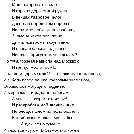
Меня ко трону ты вело
И скрыло дерзостной рукою
В венцах лавровое чело!
Давно ли с трепетом народы
Несли мне робко дань свободы,
Знамена чести преклоня;
Дымились громы вкруг меня,
И слава в блеске над главою
Неслась, прикрыв меня крылом?..
Но туча грозная нависла над Москвою,
И грянул мести гром!..
Полнощи царь младой! — ты двигнул ополченья,
И гибель вслед пошла кровавым знаменам,
Отозвалось могущего паденье,
И мир земле, и радость небесам,
А мне — позор и заточенье!
И раздроблен мой звонкий щит,
Не блещет шлем на поле браней;
В прибрежном злаке меч забыт
И тускнет на тумане.
И тихо всё кругом. В безмолвии ночей