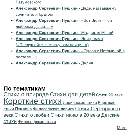
Разумовского
Александр Сергеевич Пушкин
- Дяде, назвавшему
сочинителя братом
Александр Сергеевич Пушкин
- «Вот Виля — он
любовью дышит…»
Александр Сергеевич Пушкин
- Мадригал М…ой
Александр Сергеевич Пушкин
- Эпиграмма
(«Послушайте: я сказку вам начну…»)
Александр Сергеевич Пушкин
- «Орлов с Истоминой в
постеле…»
Александр Сергеевич Пушкин
- Делия
По тематикам
Стихи о природе
Стихи для детей
Стихи 20 века
Короткие стихи
Лирические стихи
Короткие
Cтихи Серебряного
стихи Пушкина
Философская лирика
века
Стихи о любви
Cтихи начала 20 века
Детские
стихи
Философские стихи
More