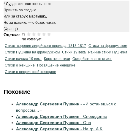
Сударыня, вас очень легко
Принять за сводню
Или за старую мартышку,
Но за грацию, — о боже, никак.
(Франц.)
Оценка:
No votes yet
Стихотворения лицейского периода, 1813-1817
Стихи на французском
Стихи Пушкина на французском
Стихи 19 века
Ранние стихи Пушкина
Cтихи начала 19 века
Короткие стихи
Оскорбительные стихи
Стихи о женщине
Посвящение женщине
Стихи о неприятной женщине
Похожие
Александр Сергеевич Пушкин
- «И останешься с
вопросом…»
Александр Сергеевич Пушкин
- Сновидение
Александр Сергеевич Пушкин
- Она
Александр Сергеевич Пушкин
- На гр. А.К.