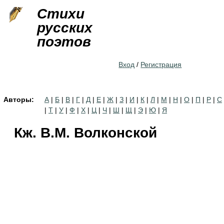
Jump to navigation
Стихи
русских
поэтов
Вход
/
Регистрация
Авторы:
А
|
Б
|
В
|
Г
|
Д
|
Е
|
Ж
|
З
|
И
|
К
|
Л
|
М
|
Н
|
О
|
П
|
Р
|
С
|
Т
|
У
|
Ф
|
Х
|
Ц
|
Ч
|
Ш
|
Щ
|
Э
|
Ю
|
Я
Кж. В.М. Волконской