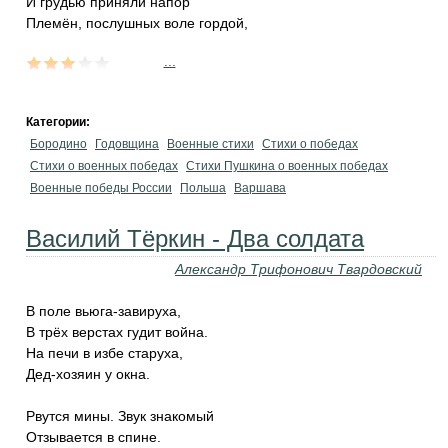
И грудью приняли напор
Племён, послушных воле гордой,
...
Категории:
Бородино
Годовщина
Военные стихи
Стихи о победах
Стихи о военных победах
Стихи Пушкина о военных победах
Военные победы России
Польша
Варшава
Василий Тёркин - Два солдата
Александр Трифонович Твардовский
В поле вьюга-завируха,
В трёх верстах гудит война.
На печи в избе старуха,
Дед-хозяин у окна.
Рвутся мины. Звук знакомый
Отзывается в спине.