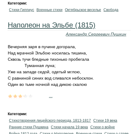
Категории:
Стихи Гиппиус
Военные стихи
Октябрьское веселье
Свобода
Наполеон на Эльбе (1815)
Александр Сергеевич Пушкин
Вечерняя заря в пучине догорала,
Над мрачной Эльбою носилась тишина,
Сквозь тучи бледные тихонько пробегала
Туманная луна;
Уже на западе седой, одетый мглою,
С равниной синих вод сливался небосклон.
Один во тьме ночной над дикою скалою
...
Категории:
Стихотворения лицейского периода, 1813-1817
Стихи 19 века
Ранние стихи Пушкина
Cтихи начала 19 века
Стихи о войне
Война 1812 года
Стихи о Наполеоне
Военные стихи
Стихи о славе