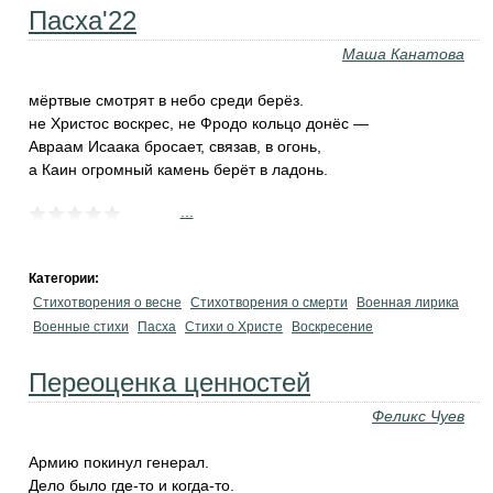
Пасха'22
Маша Канатова
мёртвые смотрят в небо среди берёз.
не Христос воскрес, не Фродо кольцо донёс —
Авраам Исаака бросает, связав, в огонь,
а Каин огромный камень берёт в ладонь.
...
Категории:
Стихотворения о весне
Стихотворения о смерти
Военная лирика
Военные стихи
Пасха
Стихи о Христе
Воскресение
Переоценка ценностей
Феликс Чуев
Армию покинул генерал.
Дело было где-то и когда-то.