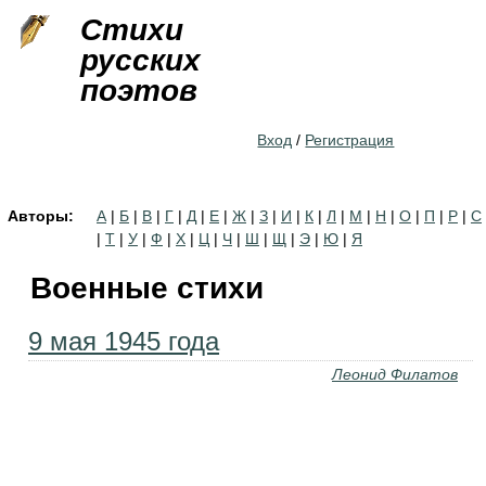
Jump to navigation
Стихи
русских
поэтов
Вход
/
Регистрация
Авторы:
А
|
Б
|
В
|
Г
|
Д
|
Е
|
Ж
|
З
|
И
|
К
|
Л
|
М
|
Н
|
О
|
П
|
Р
|
С
|
Т
|
У
|
Ф
|
Х
|
Ц
|
Ч
|
Ш
|
Щ
|
Э
|
Ю
|
Я
Военные стихи
9 мая 1945 года
Леонид Филатов