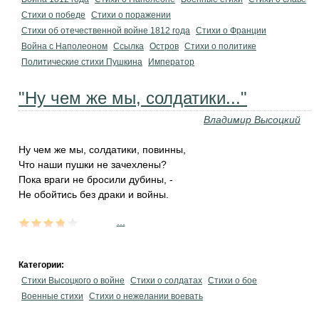
Стихи о победе
Стихи о поражении
Стихи об отечественной войне 1812 года
Стихи о Франции
Война с Наполеоном
Ссылка
Остров
Стихи о политике
Политические стихи Пушкина
Император
"Ну чем же мы, солдатики..."
Владимир Высоцкий
Ну чем же мы, солдатики, повинны,
Что наши пушки не зачехлены?
Пока враги не бросили дубины, -
Не обойтись без драки и войны.
...
Категории:
Стихи Высоцкого о войне
Стихи о солдатах
Стихи о бое
Военные стихи
Стихи о нежелании воевать