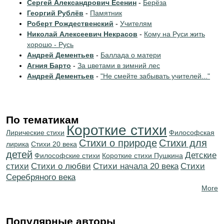
Сергей Александрович Есенин
-
Берёза
Георгий Рублёв
-
Памятник
Роберт Рождественский
-
Учителям
Николай Алексеевич Некрасов
-
Кому на Руси жить
хорошо - Русь
Андрей Дементьев
-
Баллада о матери
Агния Барто
-
За цветами в зимний лес
Андрей Дементьев
-
"Не смейте забывать учителей..."
По тематикам
Короткие стихи
Лирические стихи
Философская
Стихи о природе
Стихи для
лирика
Стихи 20 века
детей
Детские
Философские стихи
Короткие стихи Пушкина
стихи
Стихи о любви
Cтихи начала 20 века
Cтихи
Серебряного века
More
Популярные авторы